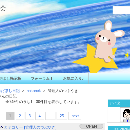
会
だほし掲示板
フォーラム！
お気に入り♪
おだほし日記
>
nakanek
> 管理人のつぶやき
さんの日記
全
745
件のうち
1
-
30
件目を表示しています。
アバター
1
2
3
4
...
25
next
カテゴリー [管理人のつぶやき]
<<
2026