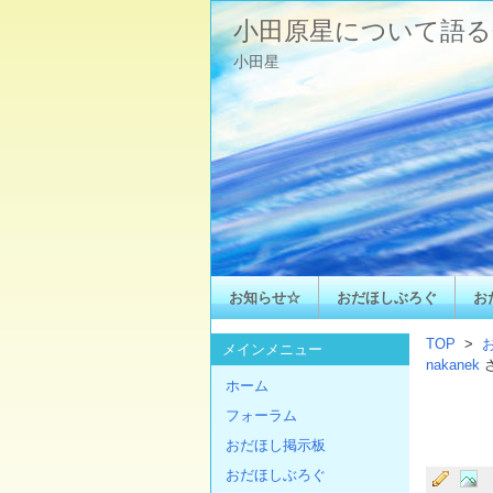
小田原星について語る
小田星
お知らせ☆
おだほしぶろぐ
お
TOP
>
メインメニュー
nakanek
ホーム
フォーラム
おだほし掲示板
おだほしぶろぐ