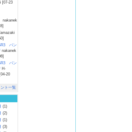
 [07-23
）
nakanek
28]
amazaki
50]
025R3 パン
彗
nakanek
08]
025R3 パン
彗
H-
[04-20
メント一覧
月
(1)
月
(2)
月
(1)
月
(3)