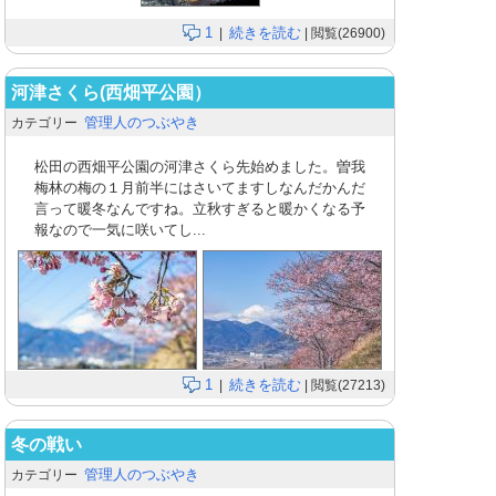
1
続きを読む
|
| 閲覧(26900)
河津さくら(西畑平公園）
管理人のつぶやき
カテゴリー
松田の西畑平公園の河津さくら先始めました。曽我
梅林の梅の１月前半にはさいてますしなんだかんだ
言って暖冬なんですね。立秋すぎると暖かくなる予
報なので一気に咲いてし...
1
続きを読む
|
| 閲覧(27213)
冬の戦い
管理人のつぶやき
カテゴリー