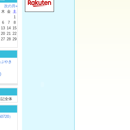
次の月»
木
金
土
1
6
7
8
13
14
15
20
21
22
27
28
29
つぶやき
)
/ 日記全体
0720）
じ
）