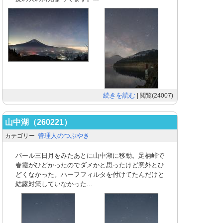
続きを読む
| 閲覧(24007)
山中湖（260221）
管理人のつぶやき
カテゴリー
パール三日月をみたあとに山中湖に移動。足柄峠で
春霞がひどかったのでダメかと思ったけど意外とひ
どくなかった。ハーフフィルタを付けてたんだけと
結露対策していなかった...