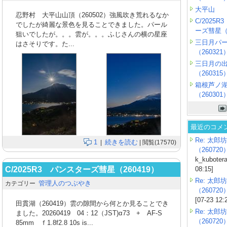
大平山
忍野村 大平山山頂（260502）強風吹き荒れるなか
C/2025
でしたが綺麗な景色を見ることできました。パール
ーズ彗星（2
狙いでしたが。。。雲が。。。ふじさんの横の星座
三日月パ
はさそりです。た...
（260321
三日月の
（260315
箱根芦ノ
（260301
最近のコメ
Re: 太郎坊
1
続きを読む
|
| 閲覧(17570)
（260720
k_kubotera
C/2025R3 パンスターズ彗星（260419）
08:15]
Re: 太郎坊
管理人のつぶやき
カテゴリー
（260720
[07-23 12:
田貫湖（260419）雲の隙間から何とか見ることでき
Re: 太郎坊
ました。20260419 04：12（JST)α73 + AF-S
（260720
85mm ｆ1.8f2.8 10s is...