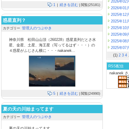
2026年02
1
続きを読む
|
| 閲覧(25181)
2026年01
2025年12
惑星直列？
2025年11
2025年10
管理人のつぶやき
カテゴリー
2025年09
神奈川県 松田山山頂（260228）惑星直列だとさ水
2025年08
星、金星、土星、海王星（写ってるはず・・・）の
2025年07
４惑星がふじさん横に・・・nakanek...
(1)
2
3
4
.
RSS配信
nakanek
5
続きを読む
|
| 閲覧(24990)
夏の天の川始まってます
管理人のつぶやき
カテゴリー
夏の天の川始まってます。...