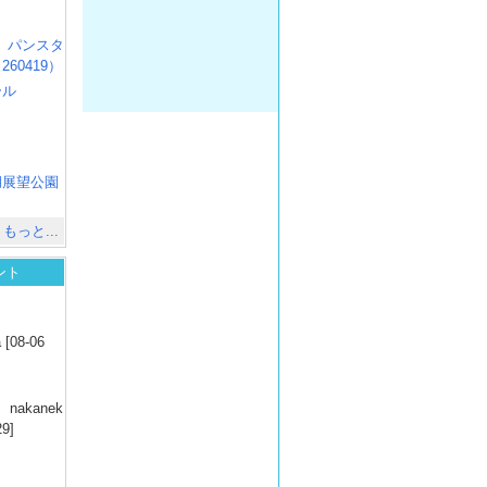
R3 パンスタ
60419）
ール
）
出
）
湖展望公園
）
もっと...
ント
）
 [08-06
）
nakanek
29]
）