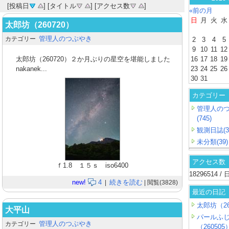
[投稿日
] [タイトル
] [アクセス数
]
«前の月
日
月
火
水
太郎坊（260720）
管理人のつぶやき
カテゴリー
2
3
4
5
9
10
11
12
太郎坊（260720）２か月ぶりの星空を堪能しました
16
17
18
19
nakanek...
23
24
25
26
30
31
カテゴリー
管理人の
(745)
観測日誌(3
未分類(39)
アクセス数
ｆ1.8 １５ｓ iso6400
18296514 
new!
4
続きを読む
|
| 閲覧(3828)
最近の日記
太郎坊（26
大平山
パールふ
管理人のつぶやき
カテゴリー
（260505