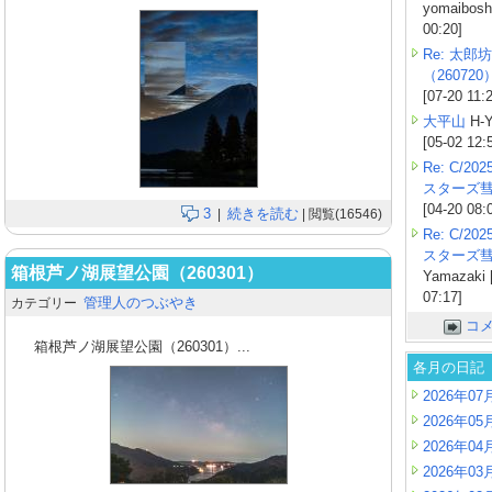
yomaiboshi
00:20]
Re: 太郎坊
（260720
[07-20 11:
大平山
H-Y
[05-02 12:
Re: C/2
スターズ
[04-20 08:
3
続きを読む
|
| 閲覧(16546)
Re: C/2
スターズ
箱根芦ノ湖展望公園（260301）
Yamazaki 
07:17]
管理人のつぶやき
カテゴリー
コ
箱根芦ノ湖展望公園（260301）...
各月の日記
2026年07
2026年05
2026年04
2026年03