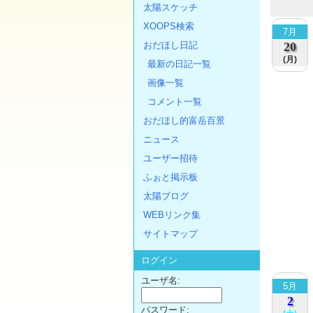
太陽スケッチ
XOOPS検索
7月
20
おだほし日記
(月)
最新の日記一覧
画像一覧
コメント一覧
おだほし的富岳百景
ニュース
ユーザー招待
ふぉと掲示板
太陽ブログ
WEBリンク集
サイトマップ
ログイン
ユーザ名:
5月
2
パスワード: