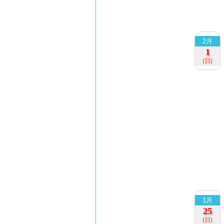
2月
1
(日)
1月
25
(日)