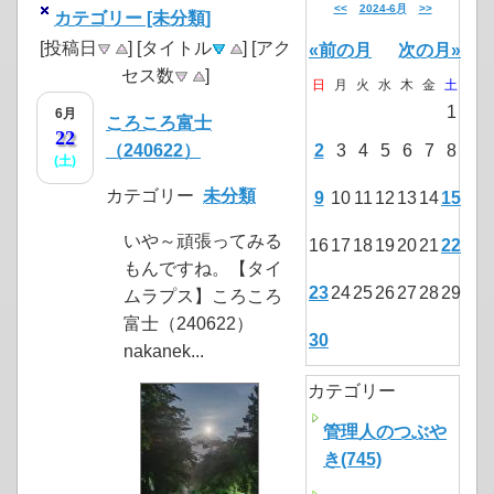
<<
2024-6月
>>
カテゴリー [未分類]
[投稿日
] [タイトル
] [アク
«前の月
次の月»
セス数
]
日
月
火
水
木
金
土
1
6月
ころころ富士
22
（240622）
2
3
4
5
6
7
8
(土)
カテゴリー
未分類
9
10
11
12
13
14
15
いや～頑張ってみる
16
17
18
19
20
21
22
もんですね。【タイ
23
24
25
26
27
28
29
ムラプス】ころころ
富士（240622）
30
nakanek...
カテゴリー
管理人のつぶや
き(745)