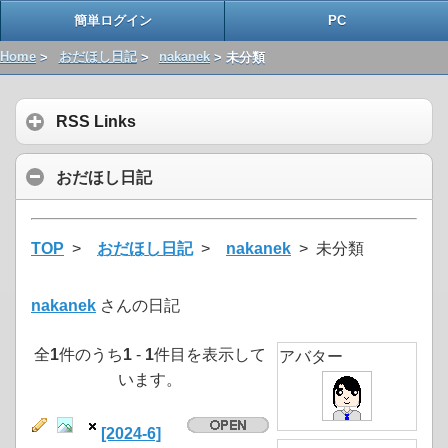
簡単ログイン
PC
Home
>
おだほし日記
>
nakanek
> 未分類
RSS Links
おだほし日記
TOP
>
おだほし日記
>
nakanek
> 未分類
nakanek
さんの日記
全
1
件のうち
1
-
1
件目を表示して
アバター
います。
[2024-6]