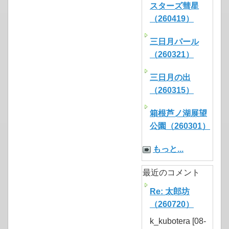
スターズ彗星
（260419）
三日月パール
（260321）
三日月の出
（260315）
箱根芦ノ湖展望
公園（260301）
もっと...
最近のコメント
Re: 太郎坊
（260720）
k_kubotera [08-