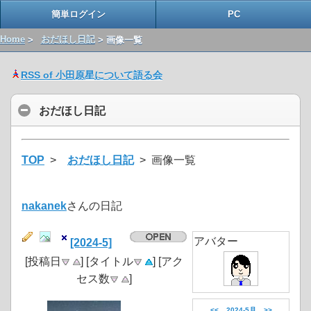
簡単ログイン
PC
Home
>
おだほし日記
> 画像一覧
RSS of 小田原星について語る会
おだほし日記
TOP
>
おだほし日記
> 画像一覧
nakanek
さんの日記
アバター
[2024-5]
[投稿日
] [タイトル
] [アク
セス数
]
<<
2024-5月
>>