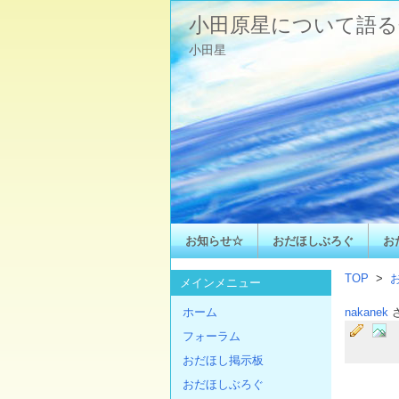
小田原星について語る
小田星
お知らせ☆
おだほしぶろぐ
お
TOP
>
メインメニュー
ホーム
nakanek
フォーラム
おだほし掲示板
おだほしぶろぐ