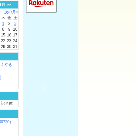
-1月
>>
次の月»
木
金
土
1
2
3
8
9
10
15
16
17
22
23
24
29
30
31
つぶやき
)
/ 日記全体
0720）
じ
）