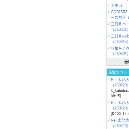
大平山
C/2025
ーズ彗星（2
三日月パ
（260321
三日月の
（260315
箱根芦ノ
（260301
最近のコメ
Re: 太郎坊
（260720
k_kubotera
08:15]
Re: 太郎坊
（260720
[07-23 12:
Re: 太郎坊
（260720