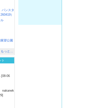
R3 パンスタ
60419）
ール
）
出
）
湖展望公園
）
もっと...
ント
）
 [08-06
）
nakanek
29]
）