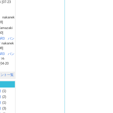
 [07-23
）
nakanek
28]
amazaki
50]
025R3 パン
彗
nakanek
08]
025R3 パン
彗
H-
[04-20
メント一覧
月
(1)
月
(2)
月
(1)
月
(3)