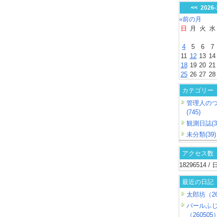
<<
2026
«前の月
日
月
火
水
4
5
6
7
11
12
13
14
18
19
20
21
25
26
27
28
カテゴリー
管理人の
(745)
観測日誌(3
未分類(39)
アクセス数
18296514 
最近の日記
太郎坊（26
パールふ
（260505