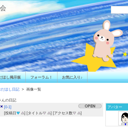
会
だほし掲示板
フォーラム！
お気に入り♪
おだほし日記
> 画像一覧
さんの日記
[0-1]
アバター
[投稿日
] [タイトル
] [アクセス数
]