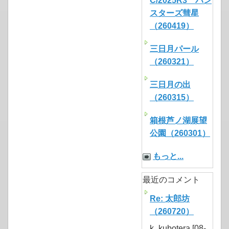
C/2025R3 パン
スターズ彗星
（260419）
三日月パール
（260321）
三日月の出
（260315）
箱根芦ノ湖展望
公園（260301）
もっと...
最近のコメント
Re: 太郎坊
（260720）
k_kubotera [08-