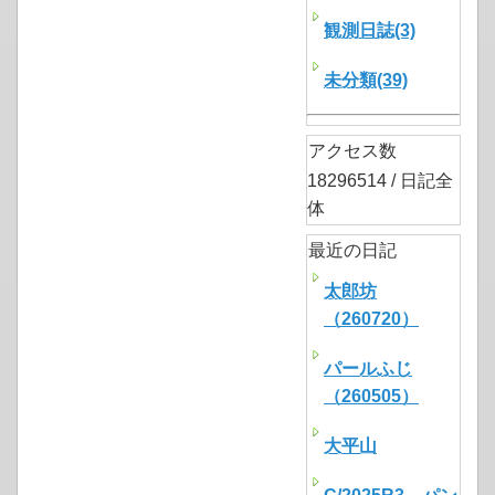
観測日誌(3)
未分類(39)
アクセス数
18296514 / 日記全
体
最近の日記
太郎坊
（260720）
パールふじ
（260505）
大平山