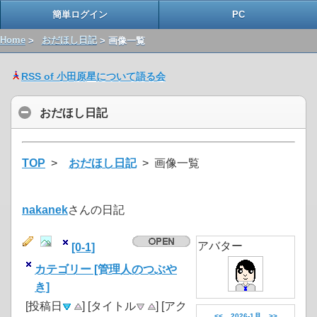
簡単ログイン
PC
Home
>
おだほし日記
> 画像一覧
RSS of 小田原星について語る会
おだほし日記
TOP
>
おだほし日記
> 画像一覧
nakanek
さんの日記
アバター
[0-1]
カテゴリー [管理人のつぶや
き]
[投稿日
] [タイトル
] [アク
<<
2026-1月
>>