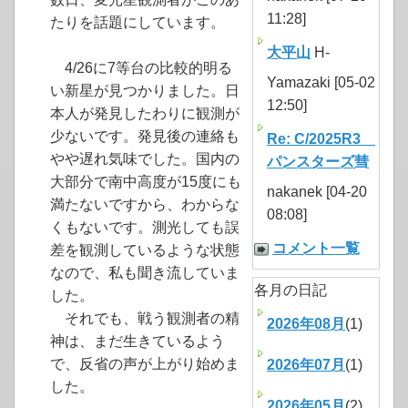
11:28]
たりを話題にしています。
大平山
H-
4/26に7等台の比較的明る
Yamazaki [05-02
い新星が見つかりました。日
12:50]
本人が発見したわりに観測が
少ないです。発見後の連絡も
Re: C/2025R3
やや遅れ気味でした。国内の
パンスターズ彗
大部分で南中高度が15度にも
nakanek [04-20
満たないですから、わからな
08:08]
くもないです。測光しても誤
コメント一覧
差を観測しているような状態
なので、私も聞き流していま
各月の日記
した。
それでも、戦う観測者の精
2026年08月
(1)
神は、まだ生きているよう
で、反省の声が上がり始めま
2026年07月
(1)
した。
2026年05月
(2)