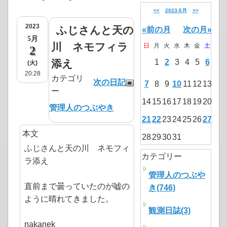
<<
2023-5月
>>
2023
ふじさんと天の
«前の月
次の月»
5月
川 ネモフィラ
日
月
火
水
木
金
土
2
添え
1
2
3
4
5
6
(火)
20:28
カテゴリ
次の日記
7
8
9
10
11
12
13
ー
14
15
16
17
18
19
20
管理人のつぶやき
21
22
23
24
25
26
27
本文
28
29
30
31
ふじさんと天の川 ネモフィ
カテゴリー
ラ添え
管理人のつぶや
直前まで曇っていたのが嘘の
き(746)
ように晴れてきました。
観測日誌(3)
nakanek