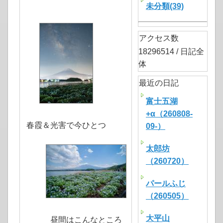
未分類(39)
アクセス数
18296514 / 日記全
体
最近の日記
富士五湖
+α（260808-
春霞＆光害で今ひとつ
09-）
太郎坊
（260720）
パールふじ
（260505）
大平山
昼間はこんなところ