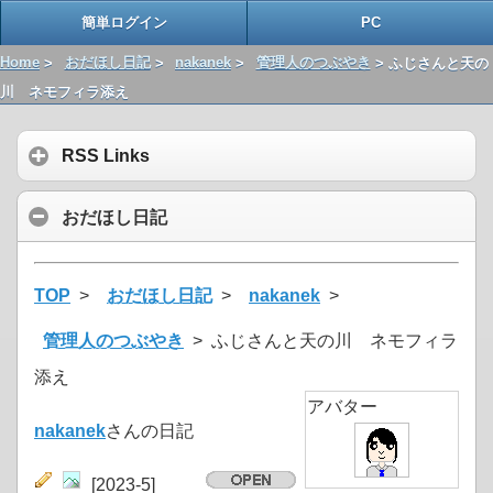
簡単ログイン
PC
Home
>
おだほし日記
>
nakanek
>
管理人のつぶやき
> ふじさんと天の
川 ネモフィラ添え
RSS Links
おだほし日記
TOP
>
おだほし日記
>
nakanek
>
管理人のつぶやき
> ふじさんと天の川 ネモフィラ
添え
アバター
nakanek
さんの日記
[2023-5]