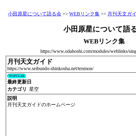
小田原星について語る会
>>
WEBリンク集
>>
月刊天文ガ
小田原星について語
WEBリンク集
https://www.odahoshi.com/modules/weblinks/sing
月刊天文ガイド
https://www.seibundo-shinkosha.net/tenmon/
最終更新日
カテゴリ
星空
説明
月刊天文ガイドのホームページ