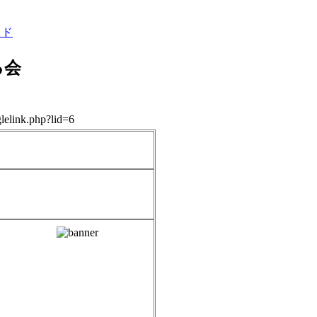
イド
る会
lelink.php?lid=6