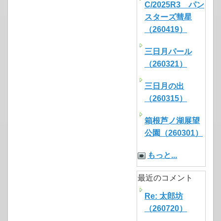
C/2025R3 パン
スターズ彗星
（260419）
三日月パール
（260321）
三日月の出
（260315）
箱根芦ノ湖展望
公園（260301）
もっと...
最近のコメント
Re: 太郎坊
（260720）