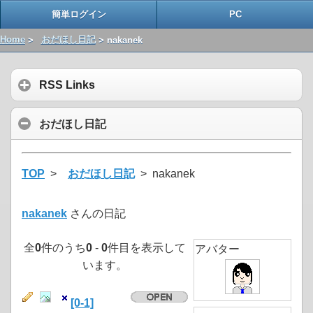
簡単ログイン
PC
Home
>
おだほし日記
> nakanek
RSS Links
おだほし日記
TOP
>
おだほし日記
> nakanek
nakanek
さんの日記
全
0
件のうち
0
-
0
件目を表示して
アバター
います。
[0-1]