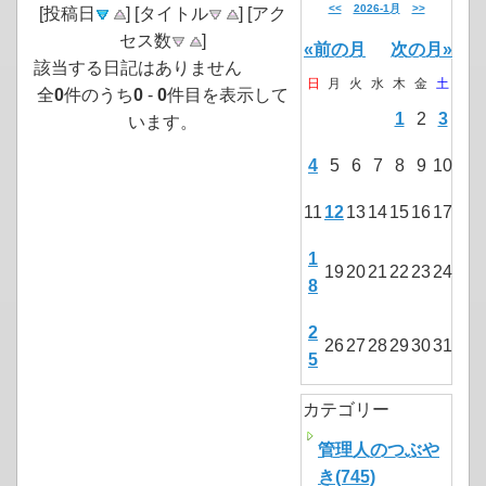
<<
2026-1月
>>
[投稿日
] [タイトル
] [アク
セス数
]
«前の月
次の月»
該当する日記はありません
日
月
火
水
木
金
土
全
0
件のうち
0
-
0
件目を表示して
1
2
3
います。
4
5
6
7
8
9
10
11
12
13
14
15
16
17
1
19
20
21
22
23
24
8
2
26
27
28
29
30
31
5
カテゴリー
管理人のつぶや
き(745)