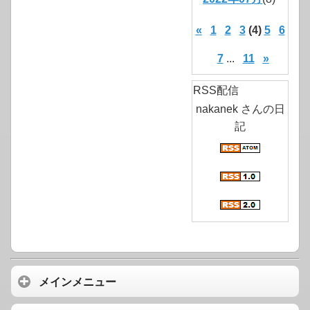
«
1
2
3
(4)
5
6
7
...
11
»
RSS配信
nakanek さんの日
記
メインメニュー