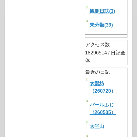
観測日誌(3)
未分類(39)
アクセス数
18296514 / 日記全
体
最近の日記
太郎坊
（260720）
パールふじ
（260505）
大平山