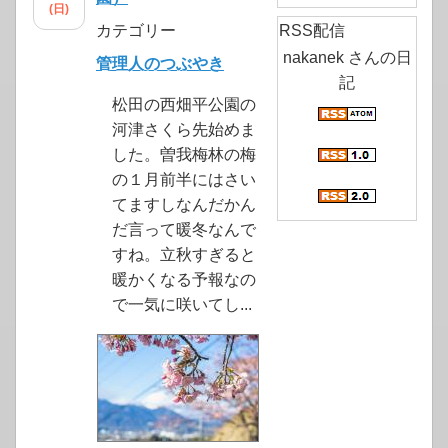
(日)
カテゴリー
RSS配信
nakanek さんの日
管理人のつぶやき
記
松田の西畑平公園の
河津さくら先始めま
した。曽我梅林の梅
の１月前半にはさい
てますしなんだかん
だ言って暖冬なんで
すね。立秋すぎると
暖かくなる予報なの
で一気に咲いてし...