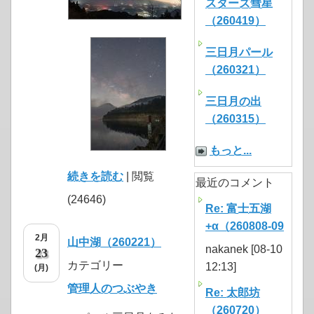
スターズ彗星
（260419）
三日月パール
（260321）
三日月の出
（260315）
もっと...
続きを読む
| 閲覧
最近のコメント
(24646)
Re: 富士五湖
+α（260808-09
2月
山中湖（260221）
nakanek [08-10
23
カテゴリー
12:13]
(月)
管理人のつぶやき
Re: 太郎坊
（260720）