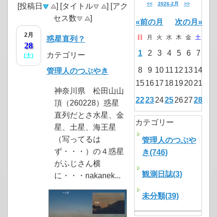
<<
2026-2月
>>
[投稿日
] [タイトル
] [アク
セス数
]
«前の月
次の月»
2月
日
月
火
水
木
金
土
惑星直列？
28
1
2
3
4
5
6
7
カテゴリー
(土)
8
9
10
11
12
13
14
管理人のつぶやき
15
16
17
18
19
20
21
神奈川県 松田山山
22
23
24
25
26
27
28
頂（260228）惑星
直列だとさ水星、金
カテゴリー
星、土星、海王星
（写ってるは
管理人のつぶや
ず・・・）の４惑星
き(746)
がふじさん横
観測日誌(3)
に・・・nakanek...
未分類(39)