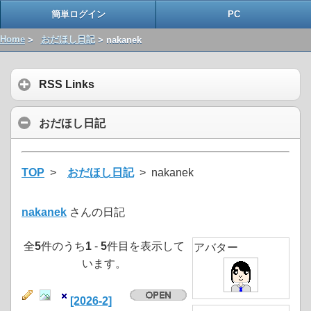
簡単ログイン
PC
Home
>
おだほし日記
> nakanek
RSS Links
おだほし日記
TOP
>
おだほし日記
> nakanek
nakanek
さんの日記
全
5
件のうち
1
-
5
件目を表示して
アバター
います。
[2026-2]