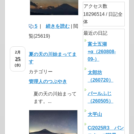
アクセス数
18296514 / 日記全
体
5
|
続きを読む
| 閲
最近の日記
覧(25619)
富士五湖
+α（260808-
2月
夏の天の川始まってま
25
09-）
す
(水)
カテゴリー
太郎坊
（260720）
管理人のつぶやき
パールふじ
夏の天の川始まって
（260505）
ます。...
大平山
C/2025R3 パン