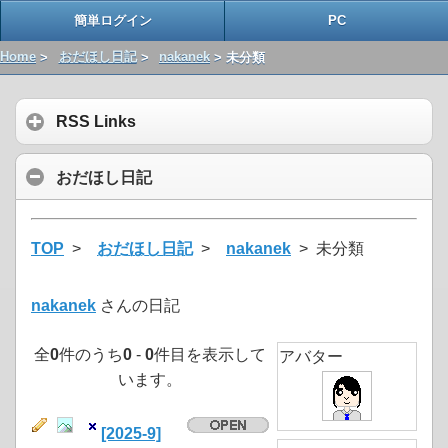
簡単ログイン
PC
Home
>
おだほし日記
>
nakanek
> 未分類
RSS Links
おだほし日記
TOP
>
おだほし日記
>
nakanek
> 未分類
nakanek
さんの日記
全
0
件のうち
0
-
0
件目を表示して
アバター
います。
[2025-9]