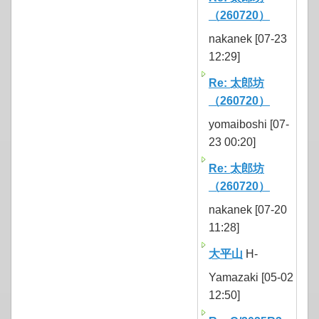
（260720）
nakanek [07-23
12:29]
Re: 太郎坊
（260720）
yomaiboshi [07-
23 00:20]
Re: 太郎坊
（260720）
nakanek [07-20
11:28]
大平山
H-
Yamazaki [05-02
12:50]