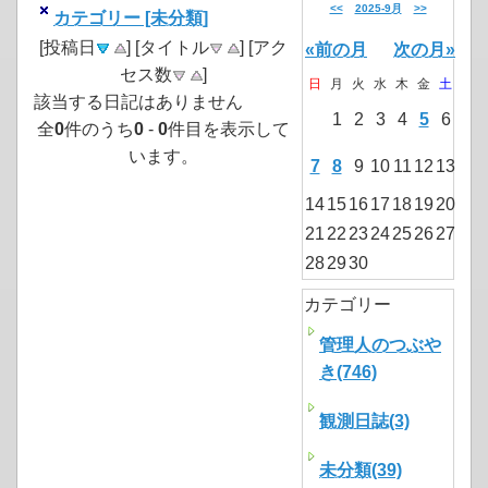
<<
2025-9月
>>
カテゴリー [未分類]
[投稿日
] [タイトル
] [アク
«前の月
次の月»
セス数
]
日
月
火
水
木
金
土
該当する日記はありません
1
2
3
4
5
6
全
0
件のうち
0
-
0
件目を表示して
います。
7
8
9
10
11
12
13
14
15
16
17
18
19
20
21
22
23
24
25
26
27
28
29
30
カテゴリー
管理人のつぶや
き(746)
観測日誌(3)
未分類(39)