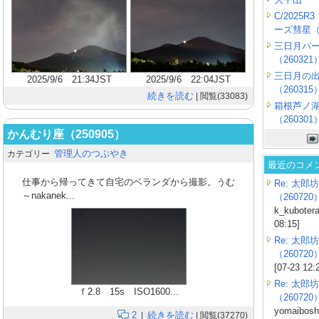
C/2025
ーズ彗星（2
三日月パ
（260321
三日月の
2025/9/6 21:34JST
2025/9/6 22:04JST
（260315
続きを読む
| 閲覧(33083)
箱根芦ノ
（260301
かんむり座（250905）
管理人のつぶやき
カテゴリー
最近のコメ
仕事から帰ってきて自宅のベランダから撮影。うむ
Re: 太郎坊
～nakanek...
（260720
k_kubotera
08:15]
Re: 太郎坊
（260720
[07-23 12:
Re: 太郎坊
ｆ2.8 15s ISO1600...
（260720
yomaiboshi
2
続きを読む
|
| 閲覧(37270)