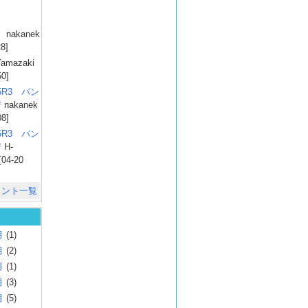
）
nakanek
28]
amazaki
50]
025R3 パン
彗
nakanek
08]
025R3 パン
彗
H-
[04-20
メント一覧
月
(1)
月
(2)
月
(1)
月
(3)
月
(5)