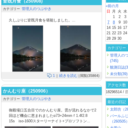
皆既月食（250908)
«前の月
管理人のつぶやき
カテゴリー
日
月
火
水
1
2
3
久しぶりに皆既月食を堪能しました。...
7
8
9
10
14
15
16
17
21
22
23
24
28
29
30
カテゴリー
管理人の
(745)
観測日誌(3
未分類(39)
1
続きを読む
|
| 閲覧(35864)
アクセス数
かんむり座（250906）
18296514 
管理人のつぶやき
カテゴリー
最近の日記
太郎坊（26
御殿場口五合目でのかんむり座。雲が流れるなかで2
回ほど機会に恵まれましたα73+24mmｆ1.4f2.8
パールふ
15s iso-1600スターリーナイト+プロソフトン...
（260505
大平山