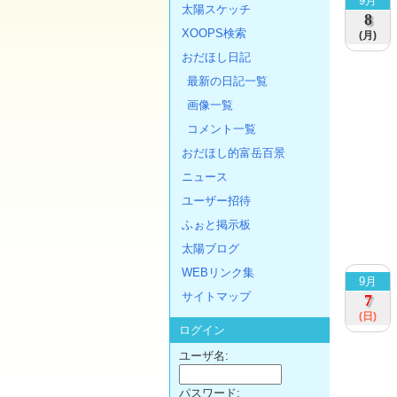
9月
太陽スケッチ
8
XOOPS検索
(月)
おだほし日記
最新の日記一覧
画像一覧
コメント一覧
おだほし的富岳百景
ニュース
ユーザー招待
ふぉと掲示板
太陽ブログ
WEBリンク集
9月
サイトマップ
7
(日)
ログイン
ユーザ名:
パスワード: