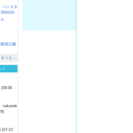
R3 パンスタ
60419）
ール
）
出
）
湖展望公園
）
もっと...
ント
）
 [08-06
）
nakanek
29]
）
 [07-23