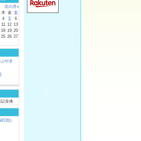
次の月»
木
金
土
4
5
6
11
12
13
18
19
20
25
26
27
つぶやき
)
/ 日記全体
0720）
じ
）