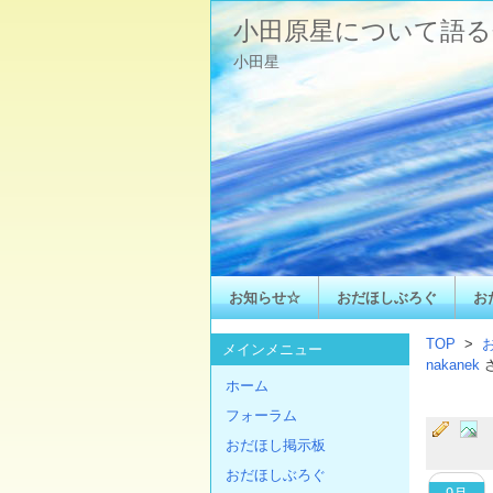
小田原星について語る
小田星
お知らせ☆
おだほしぶろぐ
お
TOP
>
メインメニュー
nakanek
ホーム
フォーラム
おだほし掲示板
おだほしぶろぐ