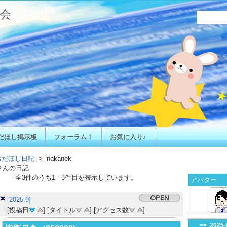
会
だほし掲示板
フォーラム！
お気に入り♪
おだほし日記
> nakanek
さんの日記
全
3
件のうち
1
-
3
件目を表示しています。
アバター
[2025-9]
[投稿日
] [タイトル
] [アクセス数
]
<<
2025