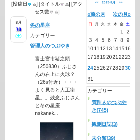
<<
2025-8月
>>
[投稿日
] [タイトル
] [アク
セス数
]
«前の月
次の月»
8月
日
月
火
水
木
金
土
冬の星座
30
1
2
カテゴリー
(土)
3
4
5
6
7
8
9
管理人のつぶやき
10
11
12
13
14
15
16
17
18
19
20
21
22
23
富士宮市猪之頭
（250830）ふじさ
24
25
26
27
28
29
30
んの右上に火球？
31
（26s付近）・・・
よく見ると人工衛
カテゴリー
星。。残念ふじさん
管理人のつぶや
と冬の星座
き(745)
nakanek...
観測日誌(3)
未分類(39)