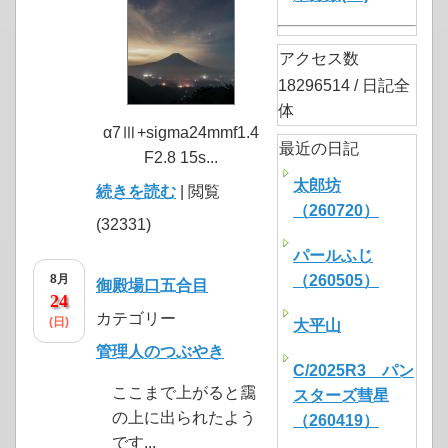
アクセス数
18296514 / 日記全
体
α7Ⅲ+sigma24mmf1.4
最近の日記
F2.8 15s...
太郎坊
続きを読む
| 閲覧
（260720）
(32331)
パールふじ
8月
（260505）
御殿場口五合目
24
カテゴリー
(日)
大平山
管理人のつぶやき
C/2025R3 パン
ここまで上がると靄
スターズ彗星
の上に出られたよう
（260419）
です...