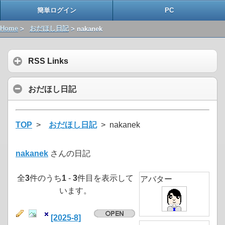
簡単ログイン
PC
Home
>
おだほし日記
> nakanek
RSS Links
おだほし日記
TOP
>
おだほし日記
> nakanek
nakanek
さんの日記
全
3
件のうち
1
-
3
件目を表示して
アバター
います。
[2025-8]