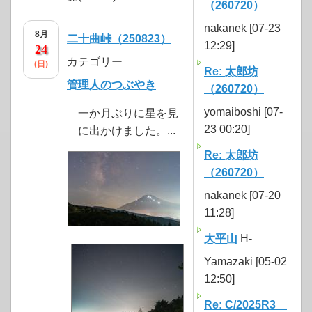
（260720）
nakanek [07-23
8月
二十曲峠（250823）
12:29]
24
カテゴリー
(日)
Re: 太郎坊
管理人のつぶやき
（260720）
yomaiboshi [07-
一か月ぶりに星を見
23 00:20]
に出かけました。...
Re: 太郎坊
（260720）
nakanek [07-20
11:28]
大平山
H-
Yamazaki [05-02
12:50]
Re: C/2025R3