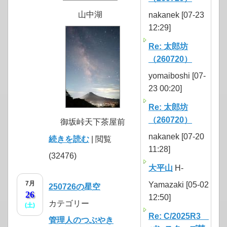
山中湖
nakanek [07-23
12:29]
Re: 太郎坊
（260720）
yomaiboshi [07-
23 00:20]
Re: 太郎坊
（260720）
御坂峠天下茶屋前
nakanek [07-20
続きを読む
| 閲覧
11:28]
(32476)
大平山
H-
7月
Yamazaki [05-02
250726の星空
26
12:50]
カテゴリー
(土)
Re: C/2025R3
管理人のつぶやき