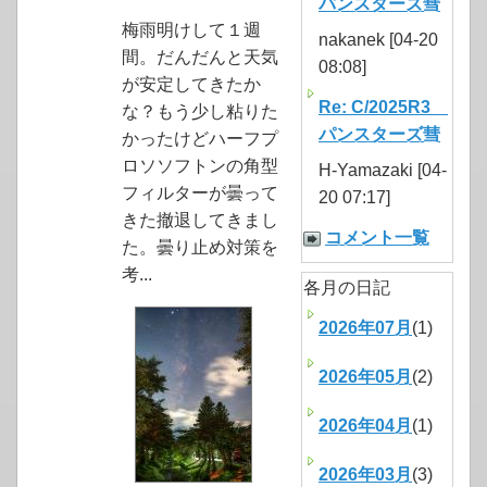
パンスターズ彗
梅雨明けして１週
nakanek [04-20
間。だんだんと天気
08:08]
が安定してきたか
Re: C/2025R3
な？もう少し粘りた
パンスターズ彗
かったけどハーフプ
ロソソフトンの角型
H-Yamazaki [04-
フィルターが曇って
20 07:17]
きた撤退してきまし
コメント一覧
た。曇り止め対策を
考...
各月の日記
2026年07月
(1)
2026年05月
(2)
2026年04月
(1)
2026年03月
(3)