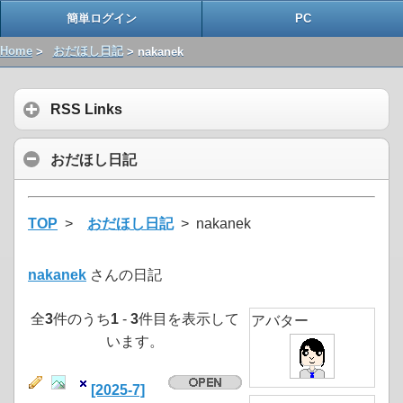
簡単ログイン
PC
Home
>
おだほし日記
> nakanek
RSS Links
おだほし日記
TOP
>
おだほし日記
> nakanek
nakanek
さんの日記
全
3
件のうち
1
-
3
件目を表示して
アバター
います。
[2025-7]