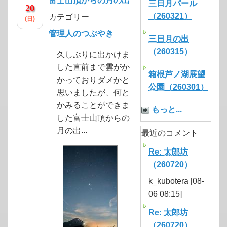
富士山頂からの月の出
三日月パール
20
（260321）
カテゴリー
(日)
管理人のつぶやき
三日月の出
（260315）
久しぶりに出かけま
した直前まで雲がか
箱根芦ノ湖展望
かっておりダメかと
公園（260301）
思いましたが、何と
かみることができま
もっと...
した富士山頂からの
月の出...
最近のコメント
Re: 太郎坊
（260720）
k_kubotera [08-
06 08:15]
Re: 太郎坊
（260720）