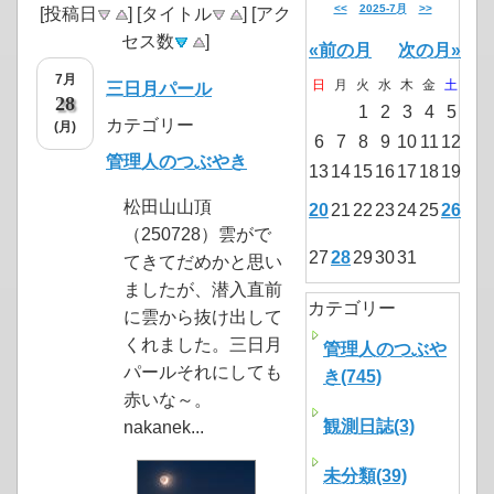
<<
2025-7月
>>
[投稿日
] [タイトル
] [アク
セス数
]
«前の月
次の月»
7月
日
月
火
水
木
金
土
三日月パール
28
1
2
3
4
5
カテゴリー
(月)
6
7
8
9
10
11
12
管理人のつぶやき
13
14
15
16
17
18
19
松田山山頂
20
21
22
23
24
25
26
（250728）雲がで
27
28
29
30
31
てきてだめかと思い
ましたが、潜入直前
カテゴリー
に雲から抜け出して
くれました。三日月
管理人のつぶや
パールそれにしても
き(745)
赤いな～。
観測日誌(3)
nakanek...
未分類(39)