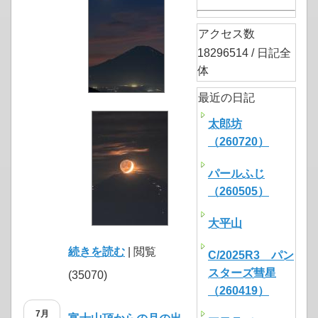
アクセス数
18296514 / 日記全
体
最近の日記
太郎坊
（260720）
パールふじ
（260505）
大平山
続きを読む
| 閲覧
C/2025R3 パン
スターズ彗星
(35070)
（260419）
7月