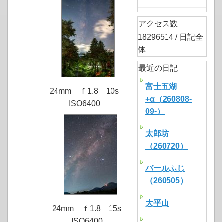
アクセス数
18296514 / 日記全
体
最近の日記
富士五湖
24mm ｆ1.8 10s
+α（260808-
ISO6400
09-）
太郎坊
（260720）
パールふじ
（260505）
大平山
24mm ｆ1.8 15s
ISO6400