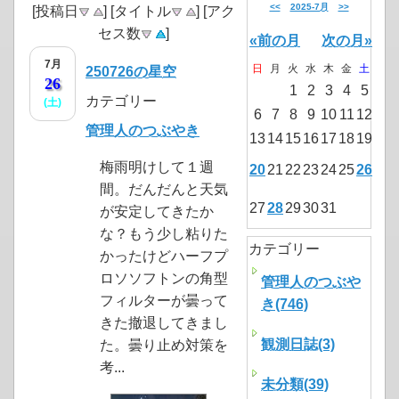
<<
2025-7月
>>
[投稿日
] [タイトル
] [アク
セス数
]
«前の月
次の月»
7月
日
月
火
水
木
金
土
250726の星空
26
1
2
3
4
5
カテゴリー
(土)
6
7
8
9
10
11
12
管理人のつぶやき
13
14
15
16
17
18
19
梅雨明けして１週
20
21
22
23
24
25
26
間。だんだんと天気
27
28
29
30
31
が安定してきたか
な？もう少し粘りた
カテゴリー
かったけどハーフプ
ロソソフトンの角型
管理人のつぶや
フィルターが曇って
き(746)
きた撤退してきまし
観測日誌(3)
た。曇り止め対策を
考...
未分類(39)