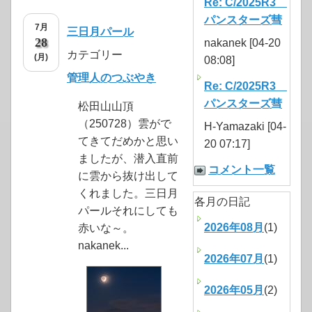
Re: C/2025R3
パンスターズ彗
7月
三日月パール
28
nakanek [04-20
カテゴリー
(月)
08:08]
管理人のつぶやき
Re: C/2025R3
パンスターズ彗
松田山山頂
（250728）雲がで
H-Yamazaki [04-
てきてだめかと思い
20 07:17]
ましたが、潜入直前
コメント一覧
に雲から抜け出して
くれました。三日月
各月の日記
パールそれにしても
2026年08月
(1)
赤いな～。
nakanek...
2026年07月
(1)
2026年05月
(2)