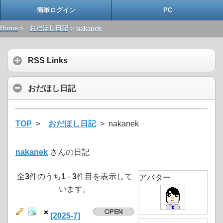
簡単ログイン
PC
Home
>
おだほし日記
> nakanek
RSS Links
おだほし日記
TOP
>
おだほし日記
> nakanek
nakanek
さんの日記
全
3
件のうち
1
-
3
件目を表示して
アバター
います。
[2025-7]