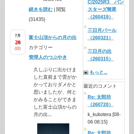
C/2025R3 パン
続きを読む
| 閲覧
スターズ彗星
（260419）
(31435)
三日月パール
7月
富士山頂からの月の出
（260321）
20
カテゴリー
(日)
三日月の出
管理人のつぶやき
（260315）
久しぶりに出かけま
もっと...
した直前まで雲がか
かっておりダメかと
最近のコメント
思いましたが、何と
Re: 太郎坊
かみることができま
（260720）
した富士山頂からの
月の出...
k_kubotera [08-
06 08:15]
Re: 太郎坊