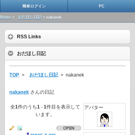
簡単ログイン
PC
Home
>
おだほし日記
> nakanek
RSS Links
おだほし日記
TOP
>
おだほし日記
> nakanek
nakanek
さんの日記
全
1
件のうち
1
-
1
件目を表示して
アバター
います。