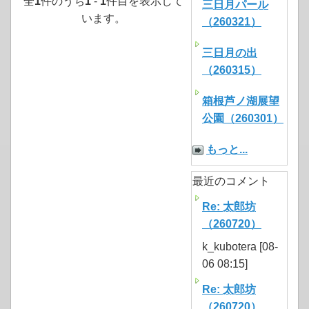
全
1
件のうち
1
-
1
件目を表示して
三日月パール
います。
（260321）
三日月の出
（260315）
箱根芦ノ湖展望
公園（260301）
もっと...
最近のコメント
Re: 太郎坊
（260720）
k_kubotera [08-
06 08:15]
Re: 太郎坊
（260720）