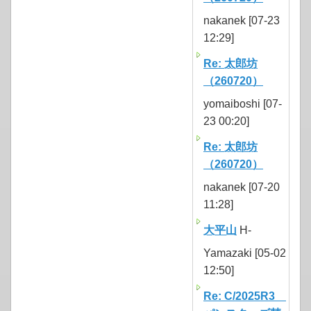
nakanek [07-23
12:29]
Re: 太郎坊
（260720）
yomaiboshi [07-
23 00:20]
Re: 太郎坊
（260720）
nakanek [07-20
11:28]
大平山
H-
Yamazaki [05-02
12:50]
Re: C/2025R3