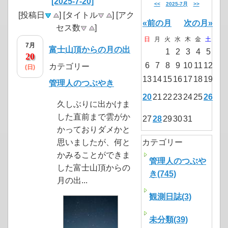
[2025-7-20]
<<
2025-7月
>>
[投稿日
] [タイトル
] [アク
«前の月
次の月»
セス数
]
日
月
火
水
木
金
土
7月
富士山頂からの月の出
1
2
3
4
5
20
6
7
8
9
10
11
12
カテゴリー
(日)
13
14
15
16
17
18
19
管理人のつぶやき
20
21
22
23
24
25
26
久しぶりに出かけま
した直前まで雲がか
27
28
29
30
31
かっておりダメかと
思いましたが、何と
カテゴリー
かみることができま
管理人のつぶや
した富士山頂からの
き(745)
月の出...
観測日誌(3)
未分類(39)