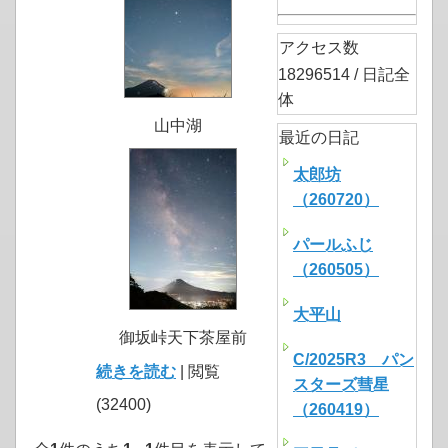
アクセス数
18296514 / 日記全
体
山中湖
最近の日記
太郎坊
（260720）
パールふじ
（260505）
大平山
御坂峠天下茶屋前
C/2025R3 パン
続きを読む
| 閲覧
スターズ彗星
(32400)
（260419）