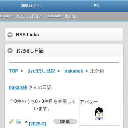
簡単ログイン
PC
Home
>
おだほし日記
>
nakanek
> 未分類
RSS Links
おだほし日記
TOP
>
おだほし日記
>
nakanek
> 未分類
nakanek
さんの日記
全
0
件のうち
0
-
0
件目を表示して
アバター
います。
[2025-3]