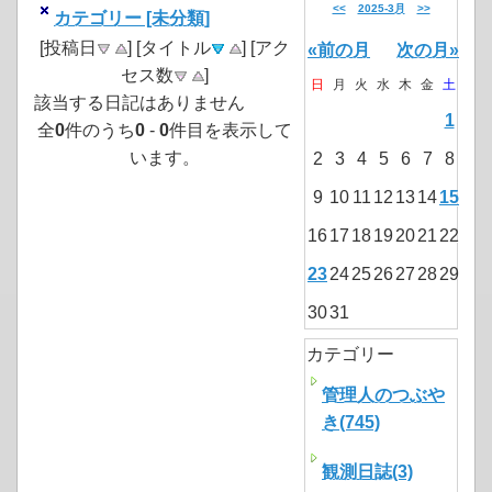
<<
2025-3月
>>
カテゴリー [未分類]
[投稿日
] [タイトル
] [アク
«前の月
次の月»
セス数
]
日
月
火
水
木
金
土
該当する日記はありません
1
全
0
件のうち
0
-
0
件目を表示して
います。
2
3
4
5
6
7
8
9
10
11
12
13
14
15
16
17
18
19
20
21
22
23
24
25
26
27
28
29
30
31
カテゴリー
管理人のつぶや
き(745)
観測日誌(3)