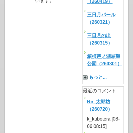
います。
（260419）
三日月パール
（260321）
三日月の出
（260315）
箱根芦ノ湖展望
公園（260301）
もっと...
最近のコメント
Re: 太郎坊
（260720）
k_kubotera [08-
06 08:15]