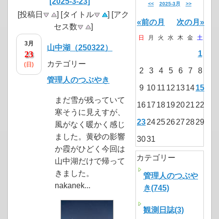
[2025-3-23]
<<
2025-3月
>>
[投稿日
] [タイトル
] [アク
«前の月
次の月»
セス数
]
日
月
火
水
木
金
土
3月
山中湖（250322）
23
1
カテゴリー
(日)
2
3
4
5
6
7
8
管理人のつぶやき
9
10
11
12
13
14
15
まだ雪が残っていて
16
17
18
19
20
21
22
寒そうに見えすが、
23
24
25
26
27
28
29
風がなく暖かく感じ
ました。黄砂の影響
30
31
か霞がひどく今回は
カテゴリー
山中湖だけで帰って
きました。
管理人のつぶや
nakanek...
き(745)
観測日誌(3)