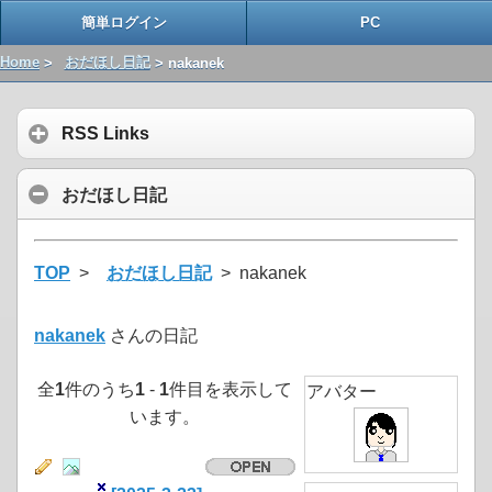
簡単ログイン
PC
Home
>
おだほし日記
> nakanek
RSS Links
おだほし日記
TOP
>
おだほし日記
> nakanek
nakanek
さんの日記
全
1
件のうち
1
-
1
件目を表示して
アバター
います。