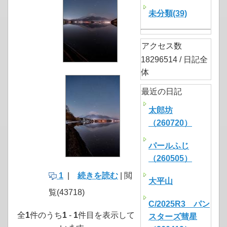
未分類(39)
アクセス数
18296514 / 日記全
体
最近の日記
太郎坊
（260720）
パールふじ
（260505）
1
|
続きを読む
| 閲
大平山
覧(43718)
C/2025R3 パン
全
1
件のうち
1
-
1
件目を表示して
スターズ彗星