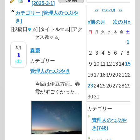
[2025-3-1]
<<
2025-3月
>>
カテゴリー [管理人のつぶや
き]
«前の月
次の月»
[投稿日
] [タイトル
] [アク
日
月
火
水
木
金
土
セス数
]
1
3月
春霞
2
3
4
5
6
7
8
1
カテゴリー
(土)
9
10
11
12
13
14
15
管理人のつぶやき
16
17
18
19
20
21
22
今回は伊豆方面。春
23
24
25
26
27
28
29
霞がすごくかった...
30
31
カテゴリー
管理人のつぶや
き(746)