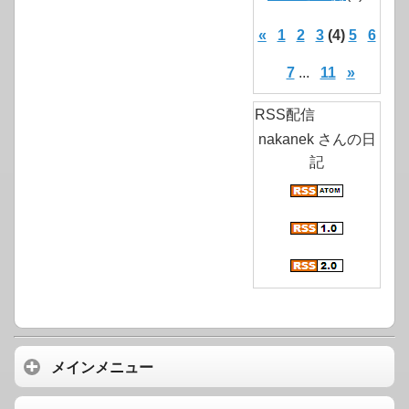
«
1
2
3
(4)
5
6
7
...
11
»
RSS配信
nakanek さんの日
記
メインメニュー