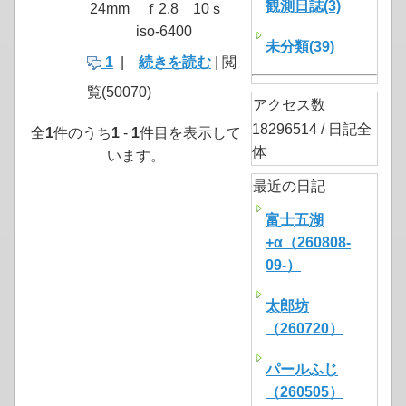
観測日誌(3)
24mm ｆ2.8 10ｓ
iso-6400
未分類(39)
1
|
続きを読む
| 閲
覧(50070)
アクセス数
18296514 / 日記全
全
1
件のうち
1
-
1
件目を表示して
体
います。
最近の日記
富士五湖
+α（260808-
09-）
太郎坊
（260720）
パールふじ
（260505）