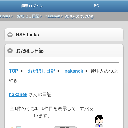
簡単ログイン
PC
Home
>
おだほし日記
>
nakanek
> 管理人のつぶやき
RSS Links
おだほし日記
TOP
>
おだほし日記
>
nakanek
> 管理人のつぶ
やき
nakanek
さんの日記
全
1
件のうち
1
-
1
件目を表示して
アバター
います。