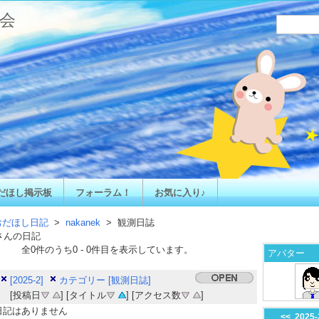
会
だほし掲示板
フォーラム！
お気に入り♪
おだほし日記
>
nakanek
> 観測日誌
さんの日記
全
0
件のうち
0
-
0
件目を表示しています。
アバター
[2025-2]
カテゴリー [観測日誌]
[投稿日
] [タイトル
] [アクセス数
]
日記はありません
<<
2025