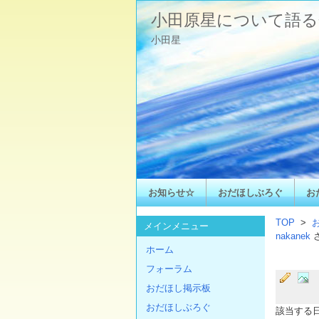
小田原星について語る
小田星
お知らせ☆
おだほしぶろぐ
お
TOP
>
メインメニュー
nakanek
ホーム
フォーラム
おだほし掲示板
おだほしぶろぐ
該当する