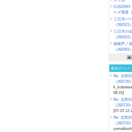
C/2025
ーズ彗星（2
三日月パ
（260321
三日月の
（260315
箱根芦ノ
（260301
最近のコメ
Re: 太郎坊
（260720
k_kubotera
08:15]
Re: 太郎坊
（260720
[07-23 12:
Re: 太郎坊
（260720
yomaiboshi