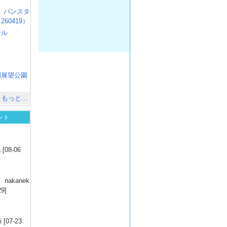
R3 パンスタ
60419）
ール
）
出
）
湖展望公園
）
もっと...
ント
）
 [08-06
）
nakanek
29]
）
 [07-23