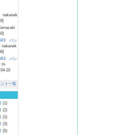
）
nakanek
28]
amazaki
50]
025R3 パン
彗
nakanek
08]
025R3 パン
彗
H-
[04-20
メント一覧
月
(1)
月
(2)
月
(1)
月
(3)
月
(5)