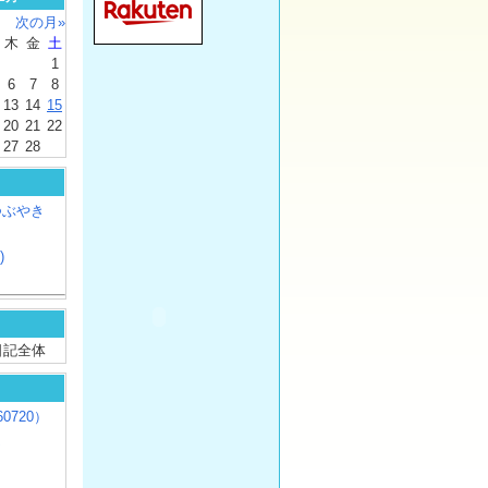
次の月»
木
金
土
1
6
7
8
13
14
15
20
21
22
27
28
つぶやき
)
/ 日記全体
0720）
じ
）