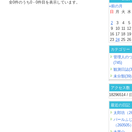
全
0
件のうち
0
-
0
件目を表示しています。
«前の月
日
月
火
水
2
3
4
5
9
10
11
12
16
17
18
19
23
24
25
26
カテゴリー
管理人の
(745)
観測日誌(3
未分類(39)
アクセス数
18296514 
最近の日記
太郎坊（26
パールふ
（260505
大平山