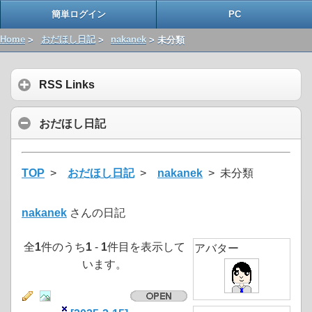
簡単ログイン
PC
Home
>
おだほし日記
>
nakanek
> 未分類
RSS Links
おだほし日記
TOP
>
おだほし日記
>
nakanek
> 未分類
nakanek
さんの日記
全
1
件のうち
1
-
1
件目を表示して
アバター
います。