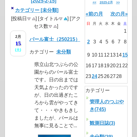
[2025-2-15]
<<
2025-2月
>>
カテゴリー [未分類]
«前の月
次の月»
[投稿日
] [タイトル
] [アク
日
月
火
水
木
金
土
セス数
]
1
2月
パール富士（250215）
2
3
4
5
6
7
8
15
(土)
カテゴリー
未分類
9
10
11
12
13
14
15
県立山北つぶらの公
16
17
18
19
20
21
22
園からのパール富士
23
24
25
26
27
28
です。日の出までは
天気よかったのです
カテゴリー
が、日の出過ぎたこ
管理人のつぶや
ろから雲がやってき
き(745)
て・・・やきもきし
ましたが、パールは
観測日誌(3)
無事に見ることで...
未分類(39)