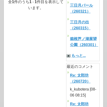
全
1
件のうち
1
-
1
件目を表示して
三日月パール
います。
（260321）
三日月の出
（260315）
箱根芦ノ湖展望
公園（260301）
もっと...
最近のコメント
Re: 太郎坊
（260720）
k_kubotera [08-
06 08:15]
Re: 太郎坊