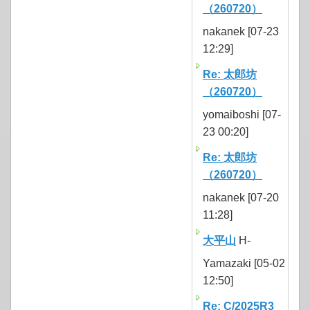
（260720）
nakanek [07-23
12:29]
Re: 太郎坊
（260720）
yomaiboshi [07-
23 00:20]
Re: 太郎坊
（260720）
nakanek [07-20
11:28]
大平山
H-
Yamazaki [05-02
12:50]
Re: C/2025R3