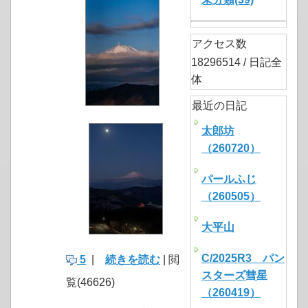
アクセス数
18296514 / 日記全
体
最近の日記
太郎坊
（260720）
パールふじ
（260505）
大平山
C/2025R3 パン
5
|
続きを読む
| 閲
スターズ彗星
覧(46626)
（260419）