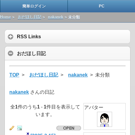
簡単ログイン
PC
Home
>
おだほし日記
>
nakanek
> 未分類
RSS Links
おだほし日記
TOP
>
おだほし日記
>
nakanek
> 未分類
nakanek
さんの日記
全
1
件のうち
1
-
1
件目を表示して
アバター
います。