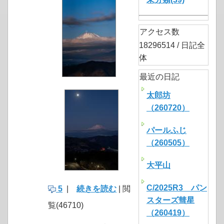
アクセス数
18296514 / 日記全
体
最近の日記
太郎坊
（260720）
パールふじ
（260505）
大平山
C/2025R3 パン
5
|
続きを読む
| 閲
スターズ彗星
覧(46710)
（260419）