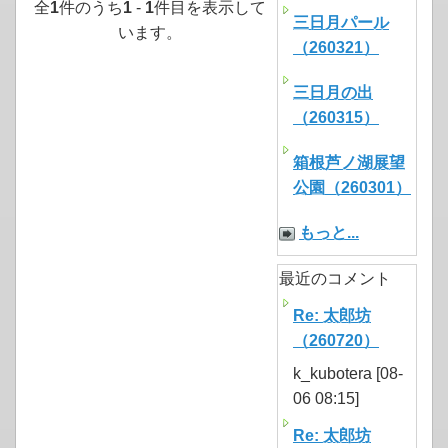
全
1
件のうち
1
-
1
件目を表示して
三日月パール
います。
（260321）
三日月の出
（260315）
箱根芦ノ湖展望
公園（260301）
もっと...
最近のコメント
Re: 太郎坊
（260720）
k_kubotera [08-
06 08:15]
Re: 太郎坊