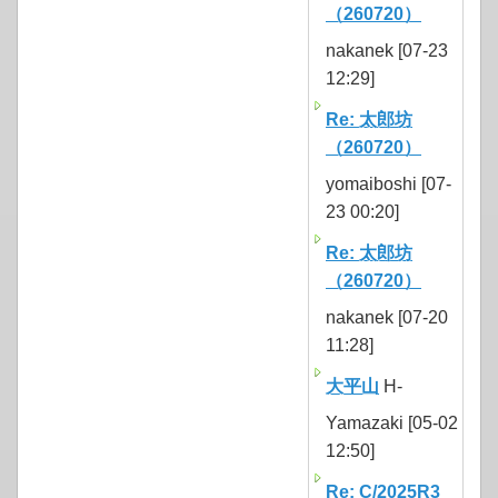
（260720）
nakanek [07-23
12:29]
Re: 太郎坊
（260720）
yomaiboshi [07-
23 00:20]
Re: 太郎坊
（260720）
nakanek [07-20
11:28]
大平山
H-
Yamazaki [05-02
12:50]
Re: C/2025R3