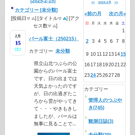
[2025-2-15]
<<
2025-2月
>>
カテゴリー [未分類]
«前の月
次の月»
[投稿日
] [タイトル
] [アク
日
月
火
水
木
金
土
セス数
]
1
2月
パール富士（250215）
2
3
4
5
6
7
8
15
(土)
カテゴリー
未分類
9
10
11
12
13
14
15
県立山北つぶらの公
16
17
18
19
20
21
22
園からのパール富士
23
24
25
26
27
28
です。日の出までは
天気よかったのです
カテゴリー
が、日の出過ぎたこ
管理人のつぶや
ろから雲がやってき
き(745)
て・・・やきもきし
ましたが、パールは
観測日誌(3)
無事に見ることで...
未分類(39)