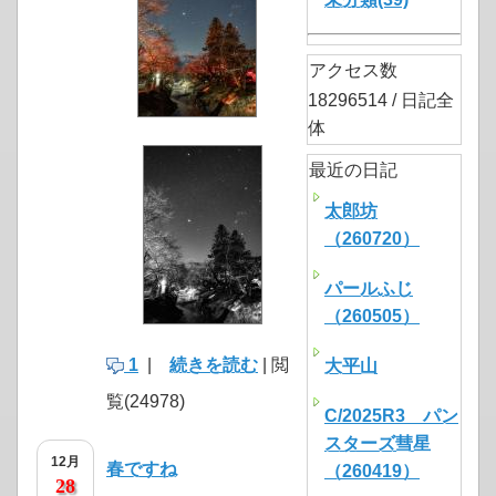
アクセス数
18296514 / 日記全
体
最近の日記
太郎坊
（260720）
パールふじ
（260505）
1
|
続きを読む
| 閲
大平山
覧(24978)
C/2025R3 パン
スターズ彗星
12月
春ですね
（260419）
28