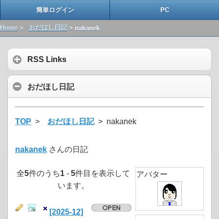
簡単ログイン
PC
Home
>
おだほし日記
> nakanek
RSS Links
おだほし日記
TOP
>
おだほし日記
> nakanek
nakanek
さんの日記
全
5
件のうち
1
-
5
件目を表示して
アバター
います。
[2025-12]