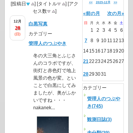
<<
2025-12月
>>
[投稿日
] [タイトル
] [アク
セス数
]
«前の月
次の月»
12月
日
月
火
水
木
金
土
白黒写真
28
1
2
3
4
5
6
カテゴリー
(日)
7
8
9
10
11
12
13
管理人のつぶやき
14
15
16
17
18
19
20
冬の大三角とふじさ
21
22
23
24
25
26
27
んのコラボですが、
街灯と赤色灯で地上
28
29
30
31
風景の色が変。とい
ことで白黒にしてみ
カテゴリー
ましたが、奥がふか
管理人のつぶや
いですね・・・
き(745)
nakanek...
観測日誌(3)
未分類(39)