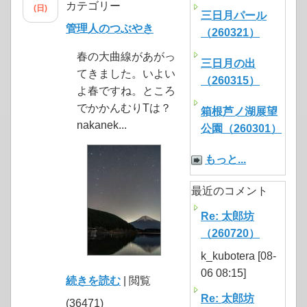
カテゴリー
(日)
三日月パール
管理人のつぶやき
（260321）
春の大曲線があがっ
三日月の出
てきました。いよい
（260315）
よ春ですね。ところ
でかかんむりTは？
箱根芦ノ湖展望
nakanek...
公園（260301）
もっと...
最近のコメント
Re: 太郎坊
（260720）
k_kubotera [08-
06 08:15]
続きを読む
| 閲覧
Re: 太郎坊
(36471)