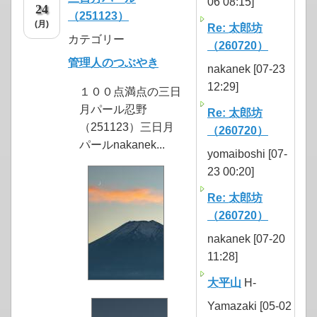
06 08:15]
24
（251123）
(月)
Re: 太郎坊
カテゴリー
（260720）
管理人のつぶやき
nakanek [07-23
12:29]
１００点満点の三日
月パール忍野
Re: 太郎坊
（251123）三日月
（260720）
パールnakanek...
yomaiboshi [07-
23 00:20]
Re: 太郎坊
（260720）
nakanek [07-20
11:28]
大平山
H-
Yamazaki [05-02