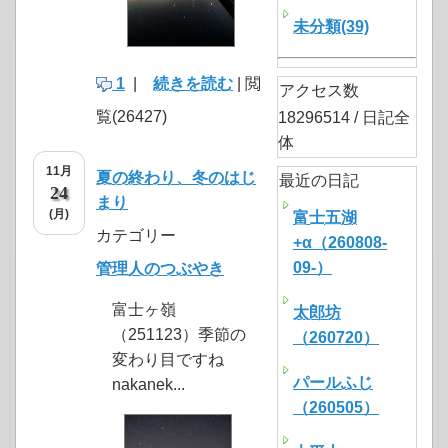
未分類(39)
1
|
続きを読む
| 閲
アクセス数
覧(26427)
18296514 / 日記全
体
11月
夏の終わり、冬のはじ
最近の日記
24
まり
(月)
富士五湖
カテゴリー
+α（260808-
09-）
管理人のつぶやき
富士ヶ嶺
太郎坊
（251123）季節の
（260720）
変わり目ですね
パールふじ
nakanek...
（260505）