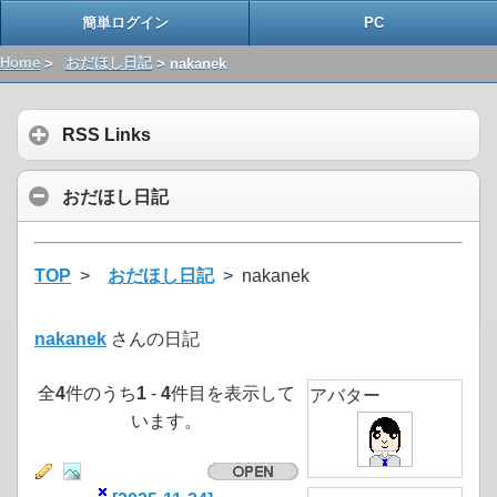
簡単ログイン
PC
Home
>
おだほし日記
> nakanek
RSS Links
おだほし日記
TOP
>
おだほし日記
> nakanek
nakanek
さんの日記
全
4
件のうち
1
-
4
件目を表示して
アバター
います。