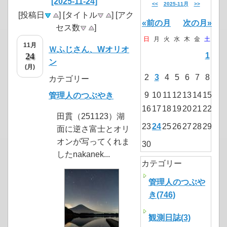
[2025-11-24]
<<
2025-11月
>>
[投稿日
] [タイトル
] [アク
«前の月
次の月»
セス数
]
日
月
火
水
木
金
土
11月
Ｗふじさん、Wオリオ
24
1
ン
(月)
2
3
4
5
6
7
8
カテゴリー
9
10
11
12
13
14
15
管理人のつぶやき
16
17
18
19
20
21
22
田貫（251123）湖
23
24
25
26
27
28
29
面に逆さ富士とオリ
オンが写ってくれま
30
したnakanek...
カテゴリー
管理人のつぶや
き(746)
観測日誌(3)