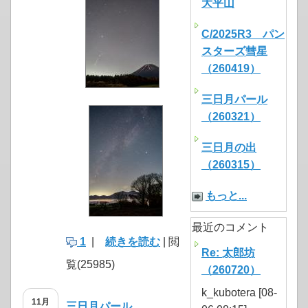
大平山
C/2025R3 パン
スターズ彗星
（260419）
三日月パール
（260321）
三日月の出
（260315）
もっと...
最近のコメント
1
|
続きを読む
| 閲
Re: 太郎坊
覧(25985)
（260720）
k_kubotera [08-
11月
三日月パール