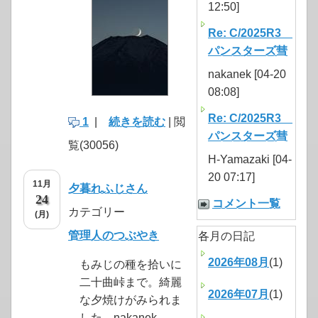
12:50]
Re: C/2025R3
パンスターズ彗
nakanek [04-20
08:08]
Re: C/2025R3
1
|
続きを読む
| 閲
パンスターズ彗
覧(30056)
H-Yamazaki [04-
20 07:17]
11月
夕暮れふじさん
24
コメント一覧
カテゴリー
(月)
管理人のつぶやき
各月の日記
2026年08月
(1)
もみじの種を拾いに
二十曲峠まで。綺麗
2026年07月
(1)
な夕焼けがみられま
した。nakanek...