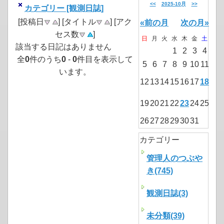
<<
2025-10月
>>
カテゴリー [観測日誌]
[投稿日
] [タイトル
] [アク
«前の月
次の月»
セス数
]
日
月
火
水
木
金
土
該当する日記はありません
1
2
3
4
全
0
件のうち
0
-
0
件目を表示して
5
6
7
8
9
10
11
います。
12
13
14
15
16
17
18
19
20
21
22
23
24
25
26
27
28
29
30
31
カテゴリー
管理人のつぶや
き(745)
観測日誌(3)
未分類(39)