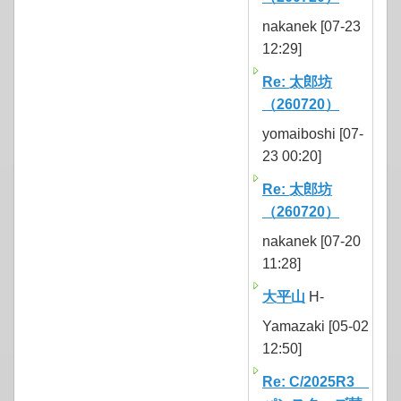
nakanek [07-23
12:29]
Re: 太郎坊
（260720）
yomaiboshi [07-
23 00:20]
Re: 太郎坊
（260720）
nakanek [07-20
11:28]
大平山
H-
Yamazaki [05-02
12:50]
Re: C/2025R3