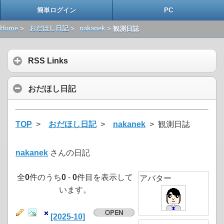
簡単ログイン
PC
Home
>
おだほし日記
>
nakanek
> 観測日誌
RSS Links
おだほし日記
TOP
>
おだほし日記
>
nakanek
> 観測日誌
nakanek
さんの日記
全
0
件のうち
0
-
0
件目を表示して
アバター
います。
[2025-10]