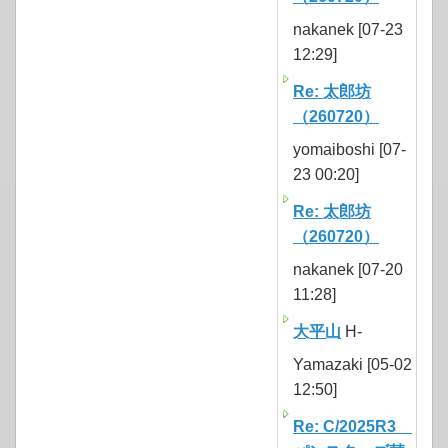
nakanek [07-23
12:29]
Re: 太郎坊
（260720）
yomaiboshi [07-
23 00:20]
Re: 太郎坊
（260720）
nakanek [07-20
11:28]
大平山
H-
Yamazaki [05-02
12:50]
Re: C/2025R3