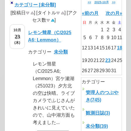
<<
2025-10月
>>
カテゴリー [未分類]
[投稿日
] [タイトル
] [アク
«前の月
次の月»
セス数
]
日
月
火
水
木
金
土
1
2
3
4
10月
レモン彗星（C/2025
23
5
6
7
8
9
10
11
A6; Lemmon）
(木)
12
13
14
15
16
17
18
カテゴリー
未分類
19
20
21
22
23
24
25
レモン彗星
26
27
28
29
30
31
（C/2025 A6;
Lemmon）宮ケ瀬湖
カテゴリー
（251023）夕方北
管理人のつぶや
の空は快晴。ライブ
き(745)
カメラでふじさんが
きれいに見えていた
観測日誌(3)
ので、山中湖方面も
考えました...
未分類(39)