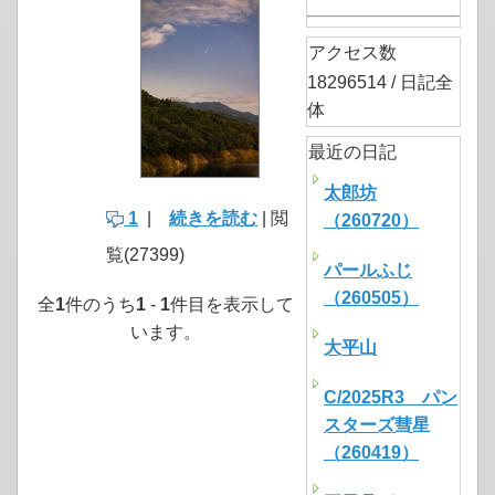
アクセス数
18296514 / 日記全
体
最近の日記
太郎坊
1
|
続きを読む
| 閲
（260720）
覧(27399)
パールふじ
（260505）
全
1
件のうち
1
-
1
件目を表示して
います。
大平山
C/2025R3 パン
スターズ彗星
（260419）