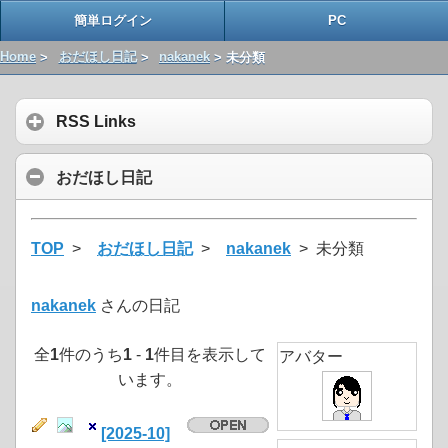
簡単ログイン
PC
Home
>
おだほし日記
>
nakanek
> 未分類
RSS Links
おだほし日記
TOP
>
おだほし日記
>
nakanek
> 未分類
nakanek
さんの日記
全
1
件のうち
1
-
1
件目を表示して
アバター
います。
[2025-10]