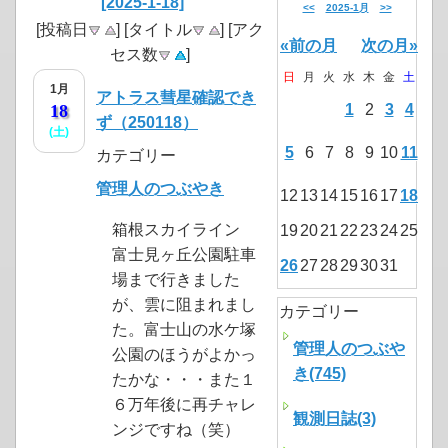
[2025-1-18]
<<
2025-1月
>>
[投稿日
] [タイトル
] [アク
«前の月
次の月»
セス数
]
日
月
火
水
木
金
土
1月
アトラス彗星確認でき
18
1
2
3
4
ず（250118）
(土)
5
6
7
8
9
10
11
カテゴリー
管理人のつぶやき
12
13
14
15
16
17
18
箱根スカイライン
19
20
21
22
23
24
25
富士見ヶ丘公園駐車
26
27
28
29
30
31
場まで行きました
が、雲に阻まれまし
カテゴリー
た。富士山の水ケ塚
管理人のつぶや
公園のほうがよかっ
き(745)
たかな・・・また１
６万年後に再チャレ
観測日誌(3)
ンジですね（笑）