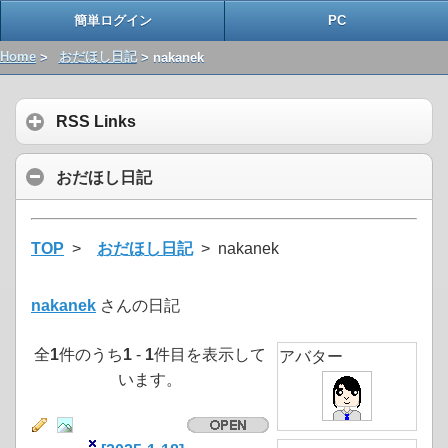
簡単ログイン
PC
Home
>
おだほし日記
> nakanek
RSS Links
おだほし日記
TOP
>
おだほし日記
> nakanek
nakanek
さんの日記
全
1
件のうち
1
-
1
件目を表示して
アバター
います。