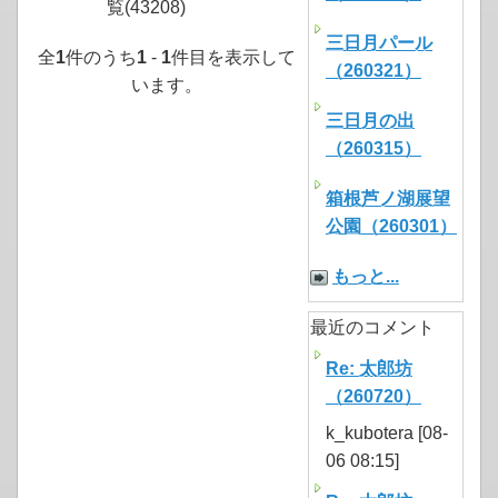
覧(43208)
三日月パール
全
1
件のうち
1
-
1
件目を表示して
（260321）
います。
三日月の出
（260315）
箱根芦ノ湖展望
公園（260301）
もっと...
最近のコメント
Re: 太郎坊
（260720）
k_kubotera [08-
06 08:15]