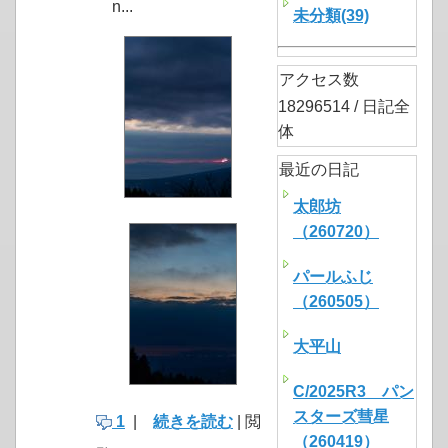
n...
未分類(39)
アクセス数
18296514 / 日記全
体
最近の日記
太郎坊
（260720）
パールふじ
（260505）
大平山
C/2025R3 パン
スターズ彗星
1
|
続きを読む
| 閲
（260419）