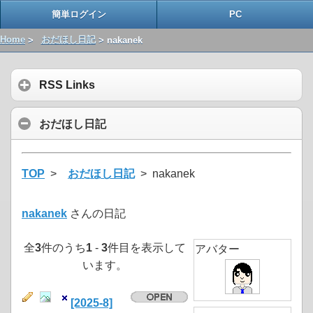
簡単ログイン
PC
Home
>
おだほし日記
> nakanek
RSS Links
おだほし日記
TOP
>
おだほし日記
> nakanek
nakanek
さんの日記
全
3
件のうち
1
-
3
件目を表示して
アバター
います。
[2025-8]