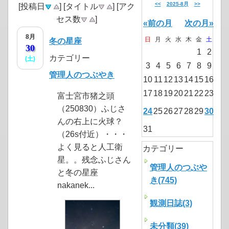
<<
2025-8月
>>
[投稿日
] [タイトル
] [アク
セス数
]
«前の月
次の月»
8月
日
月
火
水
木
金
土
冬の星座
30
1
2
カテゴリー
(土)
3
4
5
6
7
8
9
管理人のつぶやき
10
11
12
13
14
15
16
17
18
19
20
21
22
23
富士宮市猪之頭
（250830）ふじさ
24
25
26
27
28
29
30
んの右上に火球？
31
（26s付近）・・・
よく見ると人工衛
カテゴリー
星。。残念ふじさん
管理人のつぶや
と冬の星座
き(745)
nakanek...
観測日誌(3)
未分類(39)