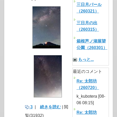
三日月パール
（260321）
三日月の出
（260315）
箱根芦ノ湖展望
公園（260301）
もっと...
最近のコメント
Re: 太郎坊
（260720）
k_kubotera [08-
06 08:15]
3
|
続きを読む
| 閲
Re: 太郎坊
覧(31932)