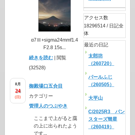
アクセス数
18296514 / 日記全
体
α7Ⅲ+sigma24mmf1.4
最近の日記
F2.8 15s...
太郎坊
続きを読む
| 閲覧
（260720）
(32528)
パールふじ
8月
（260505）
御殿場口五合目
24
カテゴリー
(日)
大平山
管理人のつぶやき
C/2025R3 パン
ここまで上がると靄
スターズ彗星
の上に出られたよう
（260419）
です...