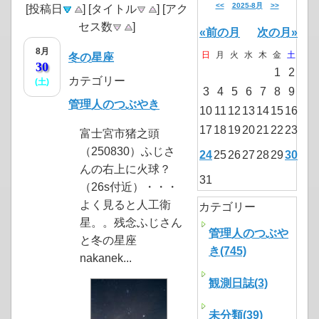
<<
2025-8月
>>
[投稿日
] [タイトル
] [アク
セス数
]
«前の月
次の月»
8月
日
月
火
水
木
金
土
冬の星座
30
1
2
カテゴリー
(土)
3
4
5
6
7
8
9
管理人のつぶやき
10
11
12
13
14
15
16
17
18
19
20
21
22
23
富士宮市猪之頭
（250830）ふじさ
24
25
26
27
28
29
30
んの右上に火球？
31
（26s付近）・・・
よく見ると人工衛
カテゴリー
星。。残念ふじさん
管理人のつぶや
と冬の星座
き(745)
nakanek...
観測日誌(3)
未分類(39)