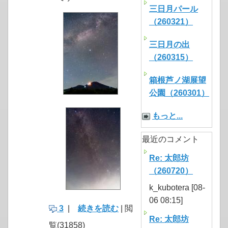
三日月パール
（260321）
三日月の出
（260315）
箱根芦ノ湖展望
公園（260301）
もっと...
最近のコメント
Re: 太郎坊
（260720）
k_kubotera [08-
06 08:15]
3
|
続きを読む
| 閲
Re: 太郎坊
覧(31858)