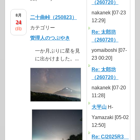
（260720）
nakanek [07-23
8月
二十曲峠（250823）
12:29]
24
カテゴリー
(日)
Re: 太郎坊
管理人のつぶやき
（260720）
yomaiboshi [07-
一か月ぶりに星を見
23 00:20]
に出かけました。...
Re: 太郎坊
（260720）
nakanek [07-20
11:28]
大平山
H-
Yamazaki [05-02
12:50]
Re: C/2025R3