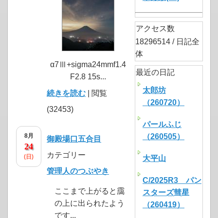
アクセス数
18296514 / 日記全
体
α7Ⅲ+sigma24mmf1.4
最近の日記
F2.8 15s...
太郎坊
続きを読む
| 閲覧
（260720）
(32453)
パールふじ
8月
（260505）
御殿場口五合目
24
カテゴリー
(日)
大平山
管理人のつぶやき
C/2025R3 パン
ここまで上がると靄
スターズ彗星
の上に出られたよう
（260419）
です...