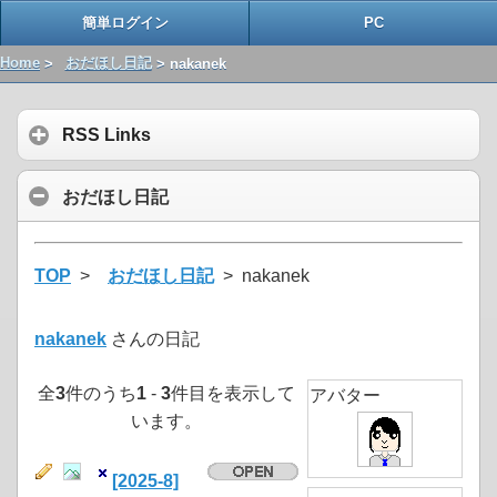
簡単ログイン
PC
Home
>
おだほし日記
> nakanek
RSS Links
おだほし日記
TOP
>
おだほし日記
> nakanek
nakanek
さんの日記
全
3
件のうち
1
-
3
件目を表示して
アバター
います。
[2025-8]