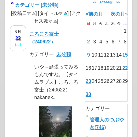
<<
2024-6月
>>
カテゴリー [未分類]
[投稿日
] [タイトル
] [アク
«前の月
次の月»
セス数
]
日
月
火
水
木
金
土
1
6月
ころころ富士
22
（240622）
2
3
4
5
6
7
8
(土)
カテゴリー
未分類
9
10
11
12
13
14
15
いや～頑張ってみる
16
17
18
19
20
21
22
もんですね。【タイ
23
24
25
26
27
28
29
ムラプス】ころころ
富士（240622）
30
nakanek...
カテゴリー
管理人のつぶや
き(746)