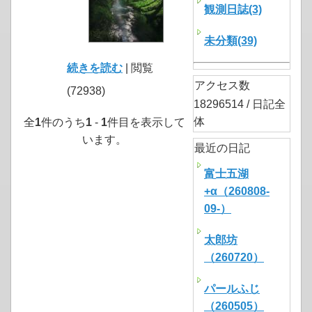
観測日誌(3)
未分類(39)
続きを読む
| 閲覧
アクセス数
(72938)
18296514 / 日記全
体
全
1
件のうち
1
-
1
件目を表示して
います。
最近の日記
富士五湖
+α（260808-
09-）
太郎坊
（260720）
パールふじ
（260505）