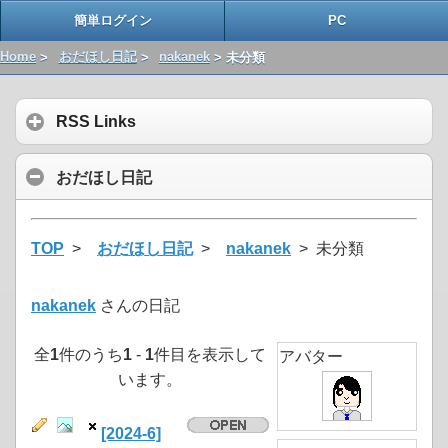
簡単ログイン
PC
Home
>
おだほし日記
>
nakanek
> 未分類
RSS Links
おだほし日記
TOP
>
おだほし日記
>
nakanek
> 未分類
nakanek
さんの日記
全
1
件のうち
1
-
1
件目を表示して
アバター
います。
[2024-6]