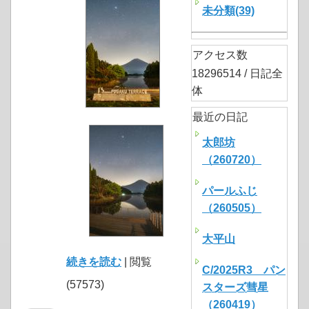
未分類(39)
アクセス数
18296514 / 日記全
体
最近の日記
太郎坊
（260720）
パールふじ
（260505）
大平山
続きを読む
| 閲覧
C/2025R3 パン
(57573)
スターズ彗星
（260419）