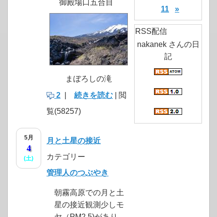
御殿場口五合目
11
»
RSS配信
nakanek さんの日
記
まぼろしの滝
2
|
続きを読む
| 閲
覧(58257)
5月
月と土星の接近
4
カテゴリー
(土)
管理人のつぶやき
朝霧高原での月と土
星の接近観測少しモ
ヤ（PM2.5)があり