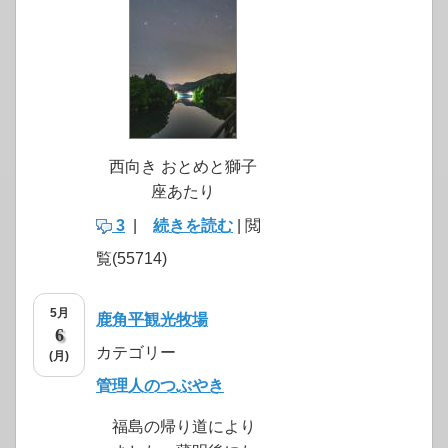
西向き おとめと獅子
座あたり
3
|
続きを読む
| 閲
覧(55714)
5月
鹿角平観光牧場
6
カテゴリー
(月)
管理人のつぶやき
福島の帰り道により