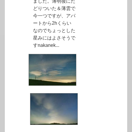
ました。薄明後にた
どりついた＆薄雲で
今一つですが、アパ
ートから2hくらい
なのでちょっとした
星みにはよさそうで
すnakanek...