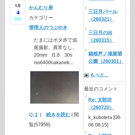
5月
かんむり座
三日月パール
4
カテゴリー
(土)
（260321）
管理人のつぶやき
三日月の出
たまにはポタ赤で追
（260315）
尾撮影。異常なし。
箱根芦ノ湖展望
20mm f1.8 30s
公園（260301）
iso6400nakanek...
もっと...
最近のコメント
Re: 太郎坊
（260720）
1
|
続きを読む
| 閲
k_kubotera [08-
覧(57958)
06 08:15]