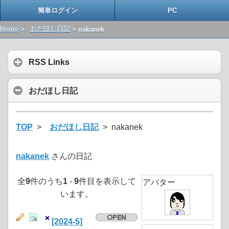
簡単ログイン
PC
Home
>
おだほし日記
> nakanek
RSS Links
おだほし日記
TOP
>
おだほし日記
> nakanek
nakanek
さんの日記
全
9
件のうち
1
-
9
件目を表示して
アバター
います。
[2024-5]