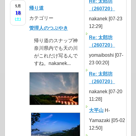
Re: 太郎坊
5月
帰り道
（260720）
18
カテゴリー
nakanek [07-23
(土)
12:29]
管理人のつぶやき
Re: 太郎坊
帰り道のスナップ神
（260720）
奈川県内でも天の川
yomaiboshi [07-
がこれだけ写るんで
23 00:20]
すね。nakanek...
Re: 太郎坊
（260720）
nakanek [07-20
11:28]
大平山
H-
Yamazaki [05-02
12:50]