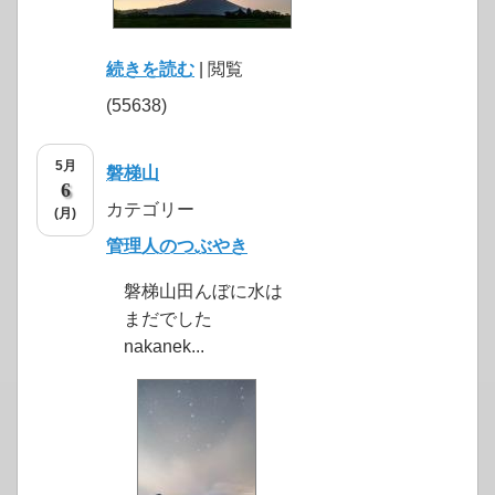
続きを読む
| 閲覧
(55638)
5月
磐梯山
6
カテゴリー
(月)
管理人のつぶやき
磐梯山田んぼに水は
まだでした
nakanek...