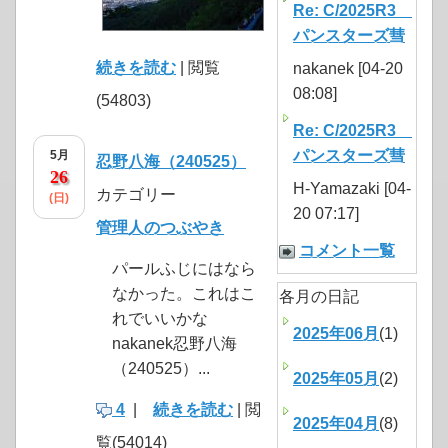
Re: C/2025R3
パンスターズ彗
続きを読む
| 閲覧
nakanek [04-20
08:08]
(54803)
Re: C/2025R3
パンスターズ彗
5月
忍野八海（240525）
26
H-Yamazaki [04-
カテゴリー
(日)
20 07:17]
管理人のつぶやき
コメント一覧
パールふじにはなら
なかった。これはこ
各月の日記
れでいいかな
2025年06月
(1)
nakanek忍野八海
（240525）...
2025年05月
(2)
4
|
続きを読む
| 閲
2025年04月
(8)
覧(54014)