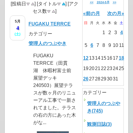
<<
2024-5月
>>
[投稿日
] [タイトル
] [アク
セス数
]
«前の月
次の月»
5月
日
月
火
水
木
金
土
FUGAKU TERRCE
4
1
2
3
4
カテゴリー
(土)
管理人のつぶやき
5
6
7
8
9
10
11
FUGAKU
12
13
14
15
16
17
18
TERRCE（田貫
19
20
21
22
23
24
25
湖 休暇村富士前
展望デッキ
26
27
28
29
30
31
240503）展望テラ
カテゴリー
スが数ヶ月のリニュ
ーアル工事で一新さ
管理人のつぶや
れてました。テラス
き(745)
の右の方にあった木
がな...
観測日誌(3)