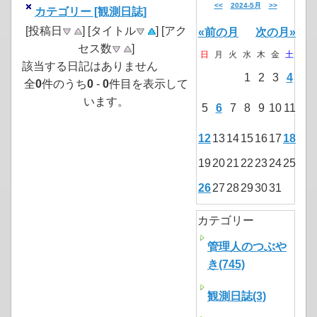
<<
2024-5月
>>
カテゴリー [観測日誌]
[投稿日
] [タイトル
] [アク
«前の月
次の月»
セス数
]
日
月
火
水
木
金
土
該当する日記はありません
1
2
3
4
全
0
件のうち
0
-
0
件目を表示して
います。
5
6
7
8
9
10
11
12
13
14
15
16
17
18
19
20
21
22
23
24
25
26
27
28
29
30
31
カテゴリー
管理人のつぶや
き(745)
観測日誌(3)