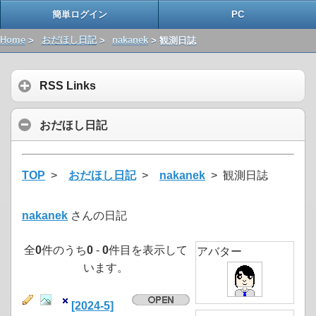
簡単ログイン
PC
Home
>
おだほし日記
>
nakanek
> 観測日誌
RSS Links
おだほし日記
TOP
>
おだほし日記
>
nakanek
> 観測日誌
nakanek
さんの日記
全
0
件のうち
0
-
0
件目を表示して
アバター
います。
[2024-5]