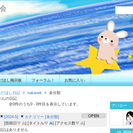
会
だほし掲示板
フォーラム！
お気に入り♪
おだほし日記
>
nakanek
> 未分類
さんの日記
全
0
件のうち
0
-
0
件目を表示しています。
アバター
[2024-5]
カテゴリー [未分類]
[投稿日
] [タイトル
] [アクセス数
]
日記はありません
<<
2024