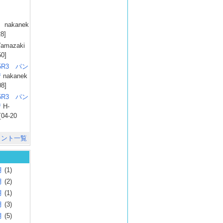
）
nakanek
28]
amazaki
50]
025R3 パン
彗
nakanek
08]
025R3 パン
彗
H-
[04-20
メント一覧
月
(1)
月
(2)
月
(1)
月
(3)
月
(5)