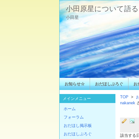
小田原星について語る
小田星
お知らせ☆
おだほしぶろぐ
お
TOP
>
メインメニュー
nakanek
ホーム
フォーラム
おだほし掲示板
おだほしぶろぐ
該当する