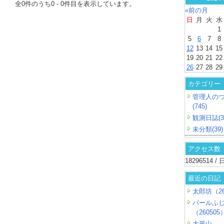
全
0
件のうち
0
-
0
件目を表示しています。
«前の月
日
月
火
水
1
5
6
7
8
12
13
14
15
19
20
21
22
26
27
28
29
カテゴリー
管理人の
(745)
観測日誌(3
未分類(39)
アクセス数
18296514 
最近の日記
太郎坊（26
パールふ
（260505
大平山