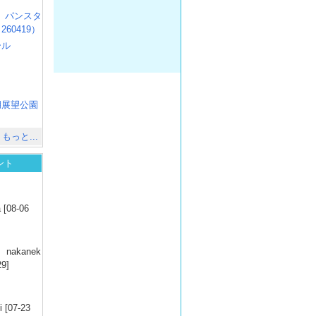
R3 パンスタ
60419）
ール
）
出
）
湖展望公園
）
もっと...
ント
）
 [08-06
）
nakanek
29]
）
 [07-23