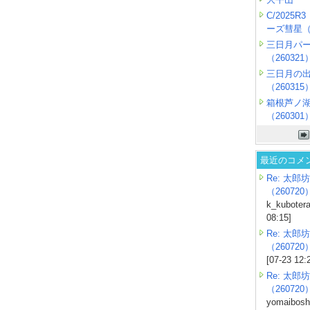
C/2025
ーズ彗星（2
三日月パ
（260321
三日月の
（260315
箱根芦ノ
（260301
最近のコメ
Re: 太郎坊
（260720
k_kubotera
08:15]
Re: 太郎坊
（260720
[07-23 12:
Re: 太郎坊
（260720
yomaiboshi