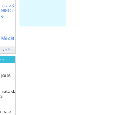
R3 パンスタ
60419）
ール
）
出
）
湖展望公園
）
もっと...
ント
）
 [08-06
）
nakanek
29]
）
 [07-23