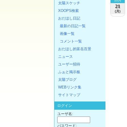
10月
太陽スケッチ
21
XOOPS検索
(月)
おだほし日記
最新の日記一覧
画像一覧
コメント一覧
おだほし的富岳百景
ニュース
ユーザー招待
ふぉと掲示板
太陽ブログ
WEBリンク集
サイトマップ
ログイン
ユーザ名:
パスワード: