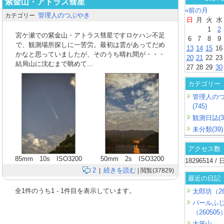
紫金山・アトラス彗星
«前の月
管理人のつぶやき
カテゴリー
日
月
火
水
1
2
宮ケ瀬での紫金山・アトラス彗星ですロケハン不足
6
7
8
9
で、観測場所探しに一苦労。最初は雲があってだめ
13
14
15
16
かなと思っていましたが、そのうち晴れ間が・・・
20
21
22
23
結局山に沈むまで眺めて...
27
28
29
30
カテゴリー
管理人の
(745)
観測日誌(3
未分類(39)
アクセス数
85mm 10s ISO3200
50mm 2s ISO3200
18296514 
2
続きを読む
|
| 閲覧(37829)
最近の日記
全
1
件のうち
1
-
1
件目を表示しています。
太郎坊（26
パールふ
（260505
大平山