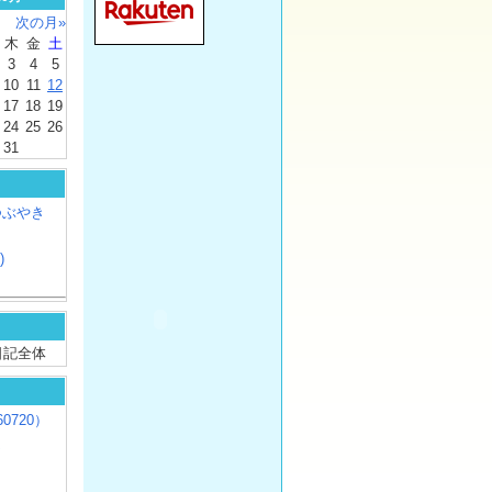
次の月»
木
金
土
3
4
5
10
11
12
17
18
19
24
25
26
31
つぶやき
)
/ 日記全体
0720）
じ
）