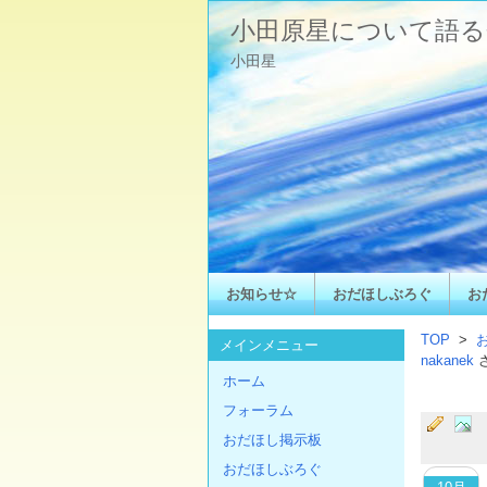
小田原星について語る
小田星
お知らせ☆
おだほしぶろぐ
お
TOP
>
メインメニュー
nakanek
ホーム
フォーラム
おだほし掲示板
おだほしぶろぐ