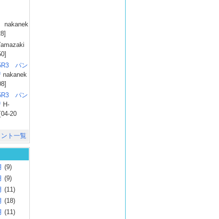
）
nakanek
28]
amazaki
50]
025R3 パン
彗
nakanek
08]
025R3 パン
彗
H-
[04-20
メント一覧
月
(9)
月
(9)
月
(11)
月
(18)
月
(11)