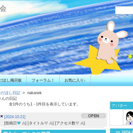
会
だほし掲示板
フォーラム！
お気に入り♪
おだほし日記
> nakanek
さんの日記
全
1
件のうち
1
-
1
件目を表示しています。
アバター
[2024-10-21]
[投稿日
] [タイトル
] [アクセス数
]
<<
2024-