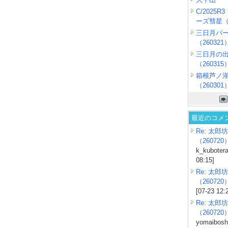
C/2025
ーズ彗星（2
三日月パ
（260321
三日月の
（260315
箱根芦ノ
（260301
最近のコメ
Re: 太郎坊
（260720
k_kubotera
08:15]
Re: 太郎坊
（260720
[07-23 12:
Re: 太郎坊
（260720
yomaiboshi