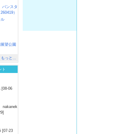
R3 パンスタ
60419）
ール
）
出
）
湖展望公園
）
もっと...
ント
）
 [08-06
）
nakanek
29]
）
 [07-23