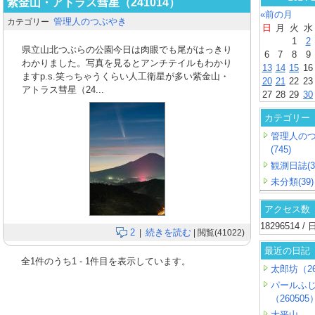
紫金山・アトラス彗星（241014）
«前の月
管理人のつぶやき
カテゴリー
日
月
火
水
1
2
県立山北つぶらの公園今日は肉眼でも尾がはっきり
6
7
8
9
わかりました。写真を見るとアンチテイルもわかり
13
14
15
16
ますp.s.笑っちゃうくらい人工衛星が多い紫金山・
20
21
22
23
アトラス彗星（24...
27
28
29
30
カテゴリー
管理人の
(745)
観測日誌(3
未分類(39)
アクセス数
18296514 
2
続きを読む
|
| 閲覧(41022)
最近の日記
全
1
件のうち
1
-
1
件目を表示しています。
太郎坊（26
パールふ
（260505
大平山