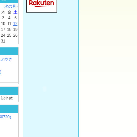
次の月»
木
金
土
3
4
5
10
11
12
17
18
19
24
25
26
31
つぶやき
)
/ 日記全体
0720）
じ
）