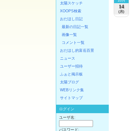
10月
太陽スケッチ
14
XOOPS検索
(月)
おだほし日記
最新の日記一覧
画像一覧
コメント一覧
おだほし的富岳百景
ニュース
ユーザー招待
ふぉと掲示板
太陽ブログ
WEBリンク集
サイトマップ
ログイン
ユーザ名:
パスワード: