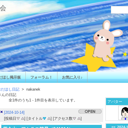
会
だほし掲示板
フォーラム！
お気に入り♪
おだほし日記
> nakanek
さんの日記
全
1
件のうち
1
-
1
件目を表示しています。
アバター
[2024-10-14]
[投稿日
] [タイトル
] [アクセス数
]
<<
2024-