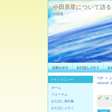
小田原星について語る
小田星
お知らせ☆
おだほしぶろぐ
お
TOP
>
メインメニュー
nakanek
ホーム
フォーラム
おだほし掲示板
おだほしぶろぐ