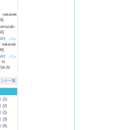
）
nakanek
28]
amazaki
50]
025R3 パン
彗
nakanek
08]
025R3 パン
彗
H-
[04-20
メント一覧
月
(1)
月
(2)
月
(1)
月
(3)
月
(5)