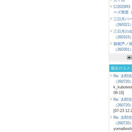
C/2025
ーズ彗星（2
三日月パ
（260321
三日月の
（260315
箱根芦ノ
（260301
最近のコメ
Re: 太郎坊
（260720
k_kubotera
08:15]
Re: 太郎坊
（260720
[07-23 12:
Re: 太郎坊
（260720
yomaiboshi