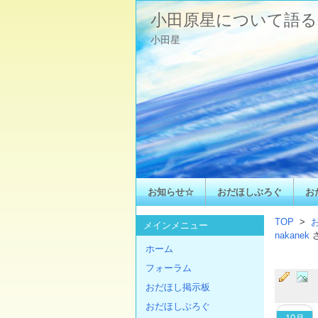
小田原星について語る
小田星
お知らせ☆
おだほしぶろぐ
お
TOP
>
メインメニュー
nakanek
ホーム
フォーラム
おだほし掲示板
おだほしぶろぐ