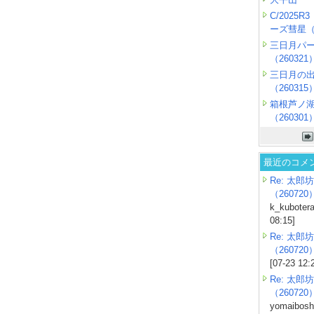
C/2025
ーズ彗星（2
三日月パ
（260321
三日月の
（260315
箱根芦ノ
（260301
最近のコメ
Re: 太郎坊
（260720
k_kubotera
08:15]
Re: 太郎坊
（260720
[07-23 12:
Re: 太郎坊
（260720
yomaiboshi