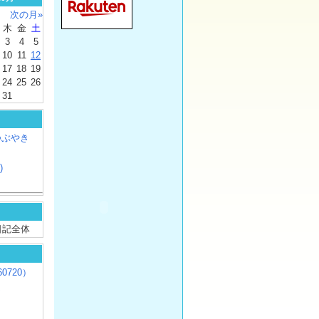
次の月»
木
金
土
3
4
5
10
11
12
17
18
19
24
25
26
31
つぶやき
)
/ 日記全体
0720）
じ
）