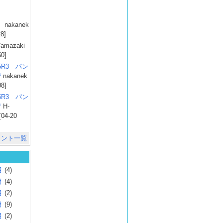
）
nakanek
28]
amazaki
50]
025R3 パン
彗
nakanek
08]
025R3 パン
彗
H-
[04-20
メント一覧
月
(4)
月
(4)
月
(2)
月
(9)
月
(2)