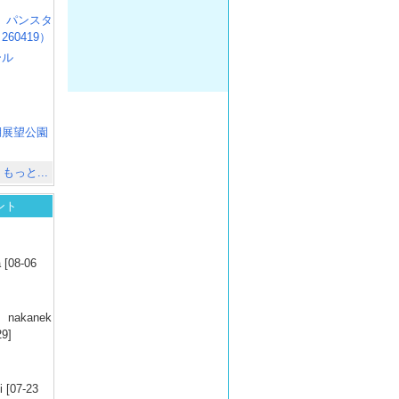
R3 パンスタ
60419）
ール
）
出
）
湖展望公園
）
もっと...
ント
）
 [08-06
）
nakanek
29]
）
 [07-23