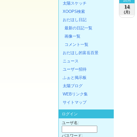
10月
太陽スケッチ
14
XOOPS検索
(月)
おだほし日記
最新の日記一覧
画像一覧
コメント一覧
おだほし的富岳百景
ニュース
ユーザー招待
ふぉと掲示板
太陽ブログ
WEBリンク集
サイトマップ
ログイン
ユーザ名:
パスワード: