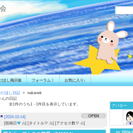
会
だほし掲示板
フォーラム！
お気に入り♪
おだほし日記
> nakanek
さんの日記
全
1
件のうち
1
-
1
件目を表示しています。
アバター
[2024-10-14]
[投稿日
] [タイトル
] [アクセス数
]
<<
2024-