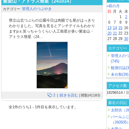
紫金山・アトラス彗星（241014）
«前の月
管理人のつぶやき
カテゴリー
日
月
火
水
1
2
県立山北つぶらの公園今日は肉眼でも尾がはっきり
6
7
8
9
わかりました。写真を見るとアンチテイルもわかり
13
14
15
16
ますp.s.笑っちゃうくらい人工衛星が多い紫金山・
20
21
22
23
アトラス彗星（24...
27
28
29
30
カテゴリー
管理人の
(745)
観測日誌(3
未分類(39)
アクセス数
18296514 
2
続きを読む
|
| 閲覧(41183)
最近の日記
全
1
件のうち
1
-
1
件目を表示しています。
太郎坊（26
パールふ
（260505
大平山