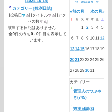
[2024-10-14]
<<
2024-10月
>>
カテゴリー [観測日誌]
«前の月
次の月»
[投稿日
] [タイトル
] [アク
日
月
火
水
木
金
土
セス数
]
1
2
3
4
5
該当する日記はありません
全
0
件のうち
0
-
0
件目を表示して
6
7
8
9
10
11
12
います。
13
14
15
16
17
18
19
20
21
22
23
24
25
26
27
28
29
30
31
カテゴリー
管理人のつぶや
き(745)
観測日誌(3)