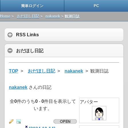
簡単ログイン
PC
Home
>
おだほし日記
>
nakanek
> 観測日誌
RSS Links
おだほし日記
TOP
>
おだほし日記
>
nakanek
> 観測日誌
nakanek
さんの日記
全
0
件のうち
0
-
0
件目を表示して
アバター
います。