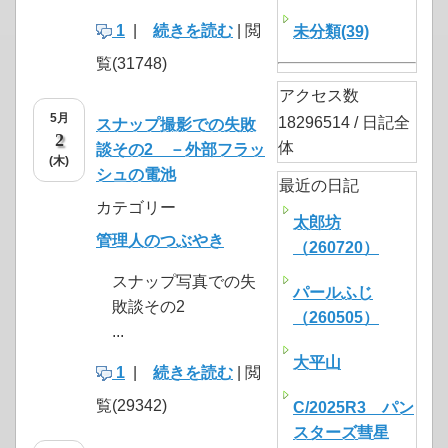
1
|
続きを読む
| 閲
未分類(39)
覧(31748)
アクセス数
5月
18296514 / 日記全
スナップ撮影での失敗
2
体
談その2 －外部フラッ
(木)
シュの電池
最近の日記
カテゴリー
太郎坊
管理人のつぶやき
（260720）
スナップ写真での失
パールふじ
敗談その2
（260505）
...
大平山
1
|
続きを読む
| 閲
覧(29342)
C/2025R3 パン
スターズ彗星