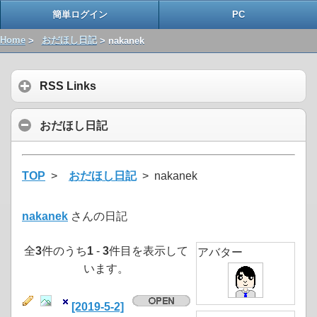
簡単ログイン
PC
Home
>
おだほし日記
> nakanek
RSS Links
おだほし日記
TOP
>
おだほし日記
> nakanek
nakanek
さんの日記
全
3
件のうち
1
-
3
件目を表示して
アバター
います。
[2019-5-2]