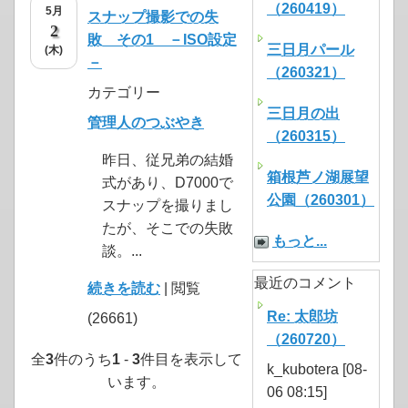
（260419）
5月
スナップ撮影での失
2
敗 その1 －ISO設定
三日月パール
(木)
－
（260321）
カテゴリー
三日月の出
管理人のつぶやき
（260315）
昨日、従兄弟の結婚
箱根芦ノ湖展望
式があり、D7000で
公園（260301）
スナップを撮りまし
たが、そこでの失敗
もっと...
談。...
最近のコメント
続きを読む
| 閲覧
Re: 太郎坊
(26661)
（260720）
全
3
件のうち
1
-
3
件目を表示して
k_kubotera [08-
います。
06 08:15]