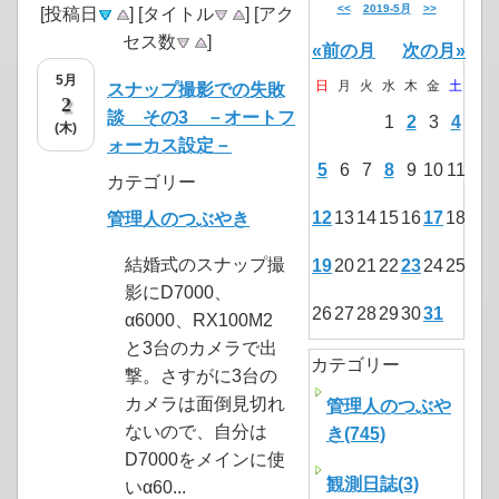
<<
2019-5月
>>
[投稿日
] [タイトル
] [アク
セス数
]
«前の月
次の月»
5月
日
月
火
水
木
金
土
スナップ撮影での失敗
2
談 その3 －オートフ
1
2
3
4
(木)
ォーカス設定－
5
6
7
8
9
10
11
カテゴリー
12
13
14
15
16
17
18
管理人のつぶやき
結婚式のスナップ撮
19
20
21
22
23
24
25
影にD7000、
26
27
28
29
30
31
α6000、RX100M2
と3台のカメラで出
カテゴリー
撃。さすがに3台の
カメラは面倒見切れ
管理人のつぶや
ないので、自分は
き(745)
D7000をメインに使
観測日誌(3)
いα60...