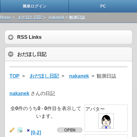
簡単ログイン
PC
Home
>
おだほし日記
>
nakanek
> 観測日誌
RSS Links
おだほし日記
TOP
>
おだほし日記
>
nakanek
> 観測日誌
nakanek
さんの日記
全
0
件のうち
0
-
0
件目を表示して
アバター
います。
[0-2]