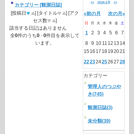
<<
2026-2月
>>
カテゴリー [観測日誌]
[投稿日
] [タイトル
] [アク
«前の月
次の月»
セス数
]
日
月
火
水
木
金
土
該当する日記はありません
1
2
3
4
5
6
7
全
0
件のうち
0
-
0
件目を表示して
います。
8
9
10
11
12
13
14
15
16
17
18
19
20
21
22
23
24
25
26
27
28
カテゴリー
管理人のつぶや
き(745)
観測日誌(3)
未分類(39)