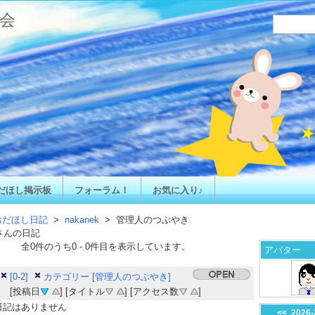
会
だほし掲示板
フォーラム！
お気に入り♪
おだほし日記
>
nakanek
> 管理人のつぶやき
さんの日記
全
0
件のうち
0
-
0
件目を表示しています。
アバター
[0-2]
カテゴリー [管理人のつぶやき]
[投稿日
] [タイトル
] [アクセス数
]
日記はありません
<<
2026