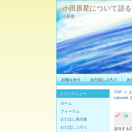
小田原星について語る
小田星
お知らせ☆
おだほしぶろぐ
お
TOP
>
メインメニュー
nakanek
ホーム
フォーラム
おだほし掲示板
おだほしぶろぐ
該当する