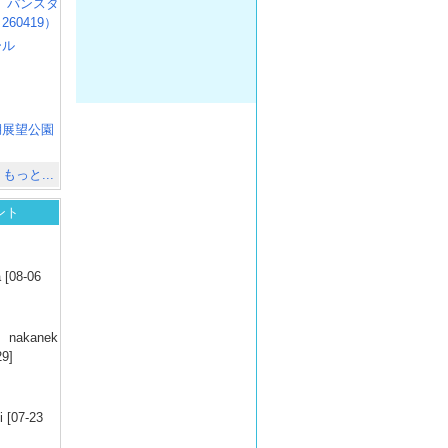
R3 パンスタ
60419）
ール
）
出
）
湖展望公園
）
もっと...
ント
）
 [08-06
）
nakanek
29]
）
 [07-23