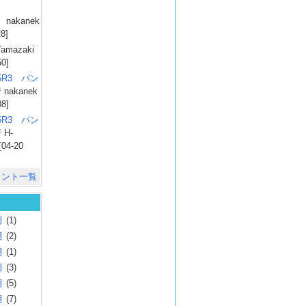
）
nakanek
28]
amazaki
50]
025R3 パン
彗
nakanek
08]
025R3 パン
彗
H-
[04-20
メント一覧
月
(1)
月
(2)
月
(1)
月
(3)
月
(5)
月
(7)