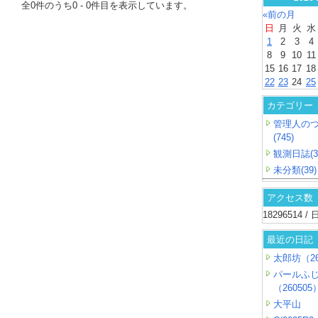
全
0
件のうち
0
-
0
件目を表示しています。
«前の月
日
月
火
水
1
2
3
4
8
9
10
11
15
16
17
18
22
23
24
25
カテゴリー
管理人の
(745)
観測日誌(3
未分類(39)
アクセス数
18296514 
最近の日記
太郎坊（26
パールふ
（260505
大平山