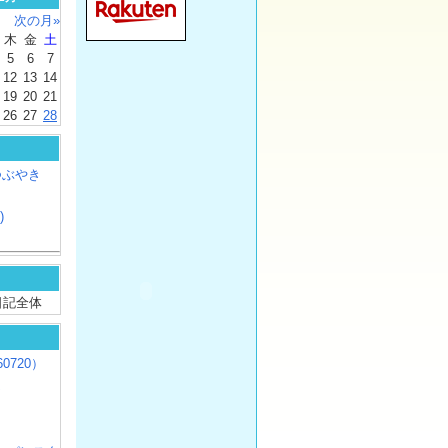
次の月»
木
金
土
5
6
7
12
13
14
19
20
21
26
27
28
つぶやき
)
/ 日記全体
0720）
じ
）