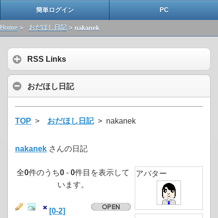
簡単ログイン
PC
Home
>
おだほし日記
> nakanek
RSS Links
おだほし日記
TOP
>
おだほし日記
> nakanek
nakanek
さんの日記
全
0
件のうち
0
-
0
件目を表示して
アバター
います。
[0-2]