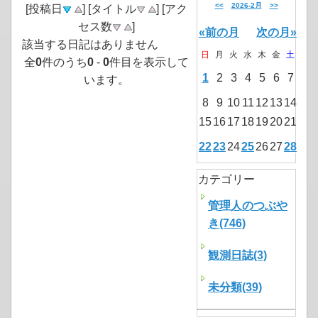
<<
2026-2月
>>
[投稿日
] [タイトル
] [アク
セス数
]
«前の月
次の月»
該当する日記はありません
日
月
火
水
木
金
土
全
0
件のうち
0
-
0
件目を表示して
1
2
3
4
5
6
7
います。
8
9
10
11
12
13
14
15
16
17
18
19
20
21
22
23
24
25
26
27
28
カテゴリー
管理人のつぶや
き(746)
観測日誌(3)
未分類(39)