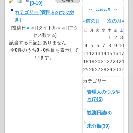
[0-10]
<<
2026-10月
>>
カテゴリー [管理人のつぶや
き]
«前の月
次の月»
[投稿日
] [タイトル
] [アク
日
月
火
水
木
金
土
セス数
]
1
2
3
該当する日記はありません
4
5
6
7
8
9
10
全
0
件のうち
0
-
0
件目を表示して
11
12
13
14
15
16
17
います。
18
19
20
21
22
23
24
25
26
27
28
29
30
31
カテゴリー
管理人のつぶや
き(745)
観測日誌(3)
未分類(39)