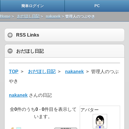
簡単ログイン
PC
Home
>
おだほし日記
>
nakanek
> 管理人のつぶやき
RSS Links
おだほし日記
TOP
>
おだほし日記
>
nakanek
> 管理人のつぶ
やき
nakanek
さんの日記
全
0
件のうち
0
-
0
件目を表示して
アバター
います。