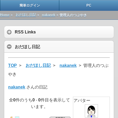
簡単ログイン
PC
Home
>
おだほし日記
>
nakanek
> 管理人のつぶやき
RSS Links
おだほし日記
TOP
>
おだほし日記
>
nakanek
> 管理人のつぶ
やき
nakanek
さんの日記
全
0
件のうち
0
-
0
件目を表示して
アバター
います。