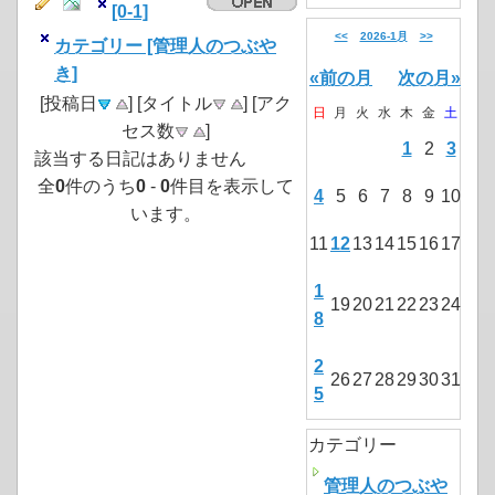
[0-1]
<<
2026-1月
>>
カテゴリー [管理人のつぶや
き]
«前の月
次の月»
[投稿日
] [タイトル
] [アク
日
月
火
水
木
金
土
セス数
]
1
2
3
該当する日記はありません
全
0
件のうち
0
-
0
件目を表示して
4
5
6
7
8
9
10
います。
11
12
13
14
15
16
17
1
19
20
21
22
23
24
8
2
26
27
28
29
30
31
5
カテゴリー
管理人のつぶや