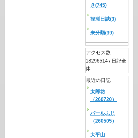
き(745)
観測日誌(3)
未分類(39)
アクセス数
18296514 / 日記全
体
最近の日記
太郎坊
（260720）
パールふじ
（260505）
大平山