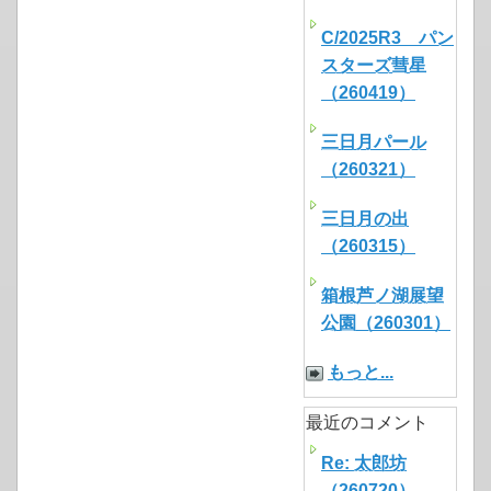
C/2025R3 パン
スターズ彗星
（260419）
三日月パール
（260321）
三日月の出
（260315）
箱根芦ノ湖展望
公園（260301）
もっと...
最近のコメント
Re: 太郎坊
（260720）