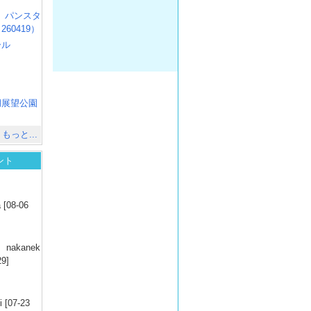
R3 パンスタ
60419）
ール
）
出
）
湖展望公園
）
もっと...
ント
）
 [08-06
）
nakanek
29]
）
 [07-23