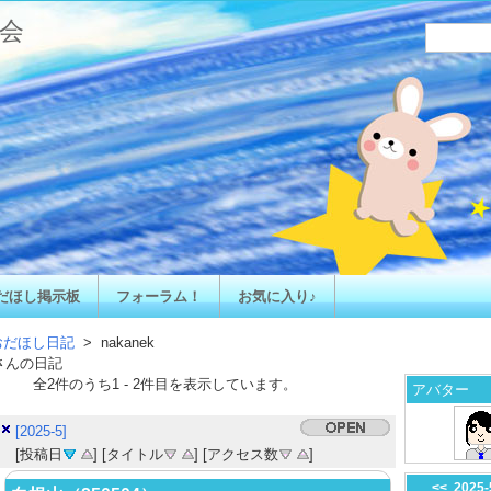
会
だほし掲示板
フォーラム！
お気に入り♪
おだほし日記
> nakanek
さんの日記
全
2
件のうち
1
-
2
件目を表示しています。
アバター
[2025-5]
[投稿日
] [タイトル
] [アクセス数
]
<<
2025