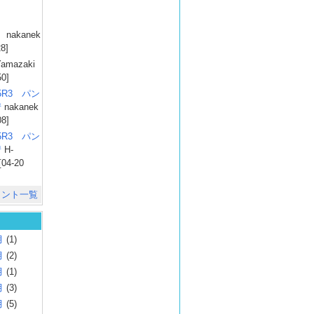
）
nakanek
28]
amazaki
50]
025R3 パン
彗
nakanek
08]
025R3 パン
彗
H-
[04-20
メント一覧
月
(1)
月
(2)
月
(1)
月
(3)
月
(5)