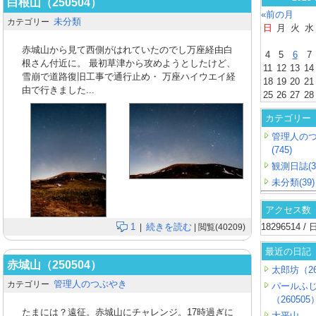
白根山（250504）
«前の月
未分類
カテゴリー
日
月
火
水
赤城山から見て西側がはれていたのでし万座経由白
4
5
6
7
根さん付近に。 最初草津から攻めようとしたけど、
11
12
13
14
雪崩で道路復旧工事で通行止め・ 万座ハイウエイ経
18
19
20
21
由で行きました...
25
26
27
28
カテゴリー
管理人の
(745)
観測日誌(3
未分類(39)
アクセス数
1
続きを読む
18296514 
|
| 閲覧(40209)
最近の日記
赤城山（250504）
太郎坊（26
管理人のつぶやき
カテゴリー
パールふ
（260505
たまには？遠征。赤城山にチャレンジ。17時過ぎに
大平山