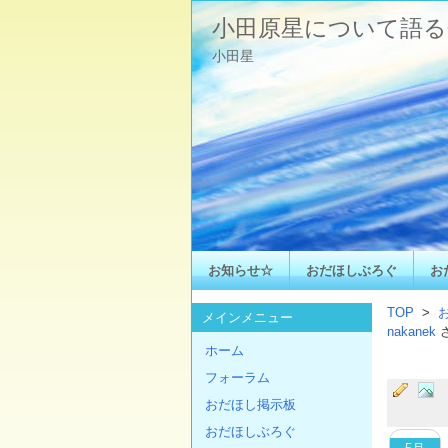
小田原星について語る
小田星
お知らせ☆
おだほしぶろぐ
お
TOP
>
メインメニュー
nakanek
ホーム
フォーラム
おだほし掲示板
おだほしぶろぐ