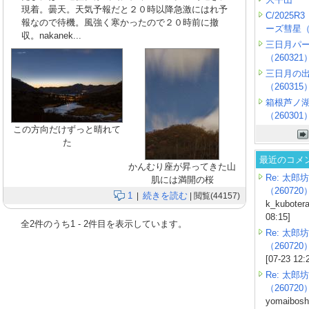
現着。曇天。天気予報だと２０時以降急激にはれ予
C/2025
報なので待機。風強く寒かったので２０時前に撤
ーズ彗星（2
収。nakanek...
三日月パ
（260321
三日月の
（260315
箱根芦ノ
（260301
この方向だけずっと晴れて
た
最近のコメ
かんむり座が昇ってきた山
Re: 太郎坊
肌には満開の桜
（260720
1
続きを読む
|
| 閲覧(44157)
k_kubotera
08:15]
全
2
件のうち
1
-
2
件目を表示しています。
Re: 太郎坊
（260720
[07-23 12:
Re: 太郎坊
（260720
yomaiboshi