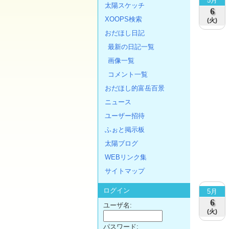
5月
太陽スケッチ
6
XOOPS検索
(火)
おだほし日記
最新の日記一覧
画像一覧
コメント一覧
おだほし的富岳百景
ニュース
ユーザー招待
ふぉと掲示板
太陽ブログ
WEBリンク集
サイトマップ
ログイン
5月
6
ユーザ名:
(火)
パスワード: