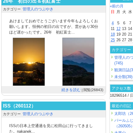
26年 初日の出＆初紅富士
«前の月
管理人のつぶやき
カテゴリー
日
月
火
水
あけましておめでとうございます今年もよろしくお
4
5
6
7
願いします。恒例の初日の出ですが、雲があり30分
11
12
13
14
ほど遅かったです。26年 初紅富士...
18
19
20
21
25
26
27
28
カテゴリー
管理人の
(745)
観測日誌(3
未分類(39)
アクセス数
続きを読む
| 閲覧(26843)
18296514 
ISS（260112）
最近の日記
太郎坊（26
管理人のつぶやき
カテゴリー
パールふ
ISSの日本上空通過を見に松田山に行ってきまし
（260505
た。nakanek...
大平山