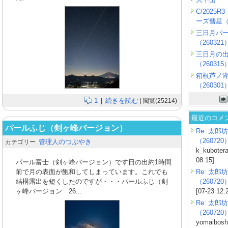
C/2025
ーズ彗星（2
三日月パ
（260321
三日月の
（260315
箱根芦ノ
（260301
1
続きを読む
|
| 閲覧(25214)
最近のコメ
パールふじ（剣ヶ峰バージョン）
Re: 太郎坊
（260720
管理人のつぶやき
カテゴリー
k_kubotera
08:15]
パール富士（剣ヶ峰バージョン）です日の出約1時間
前で月の表面が飽和してしまっています。これでも
Re: 太郎坊
結構露出を短くしたのですが・・・パールふじ（剣
（260720
ヶ峰バージョン 26...
[07-23 12:
Re: 太郎坊
（260720
yomaiboshi