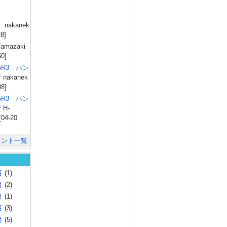
）
nakanek
28]
amazaki
50]
025R3 パン
彗
nakanek
08]
025R3 パン
彗
H-
[04-20
メント一覧
月
(1)
月
(2)
月
(1)
月
(3)
月
(5)