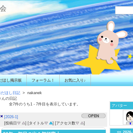
会
だほし掲示板
フォーラム！
お気に入り♪
おだほし日記
> nakanek
さんの日記
全
7
件のうち
1
-
7
件目を表示しています。
アバター
[2026-1]
[投稿日
] [タイトル
] [アクセス数
]
<<
2026