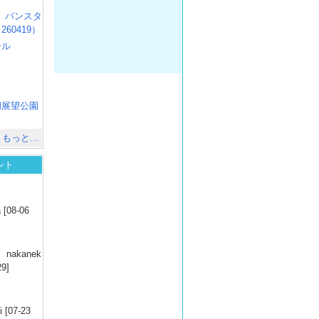
R3 パンスタ
60419）
ール
）
出
）
湖展望公園
）
もっと...
ント
）
 [08-06
）
nakanek
29]
）
 [07-23