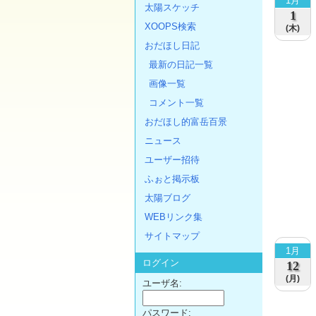
1月
太陽スケッチ
1
XOOPS検索
(木)
おだほし日記
最新の日記一覧
画像一覧
コメント一覧
おだほし的富岳百景
ニュース
ユーザー招待
ふぉと掲示板
太陽ブログ
WEBリンク集
サイトマップ
1月
ログイン
12
(月)
ユーザ名:
パスワード: