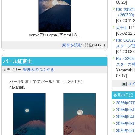
00:20]
Re: 太郎坊
（260720
[07-20 11:
大平山
H-Y
[05-02 12:
sonyα73+sigma135mmf1.8...
Re: C/2
続きを読む
| 閲覧(24178)
スターズ
[04-20 08:
Re: C/2
パール紅富士
スターズ
管理人のつぶやき
カテゴリー
Yamazaki 
07:17]
パール紅富士ですパール紅富士（260104）
コ
nakanek...
各月の日記
2026年07
2026年05
2026年04
2026年03
2026年02