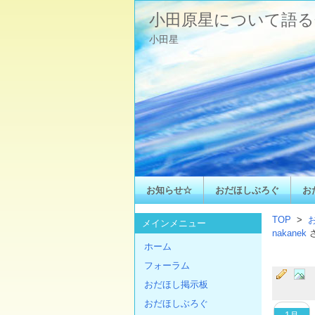
小田原星について語る
小田星
お知らせ☆
おだほしぶろぐ
お
TOP
>
メインメニュー
nakanek
ホーム
フォーラム
おだほし掲示板
おだほしぶろぐ