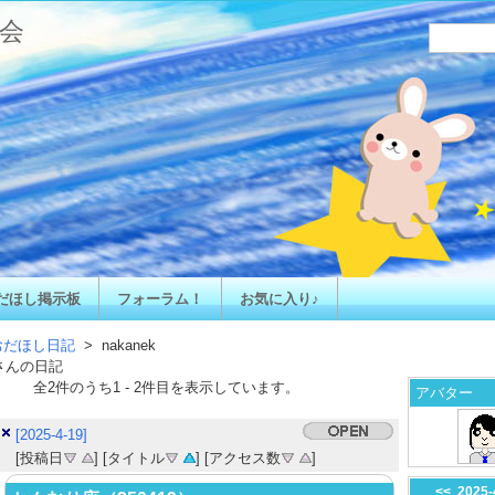
会
だほし掲示板
フォーラム！
お気に入り♪
おだほし日記
> nakanek
さんの日記
全
2
件のうち
1
-
2
件目を表示しています。
アバター
[2025-4-19]
[投稿日
] [タイトル
] [アクセス数
]
<<
2025