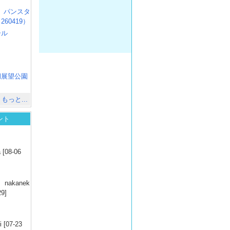
R3 パンスタ
60419）
ール
）
出
）
湖展望公園
）
もっと...
ント
）
 [08-06
）
nakanek
29]
）
 [07-23