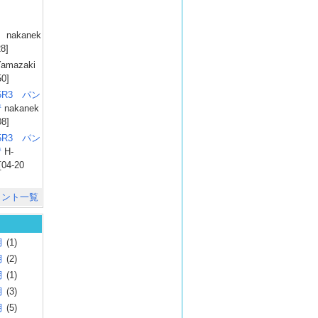
）
nakanek
28]
amazaki
50]
025R3 パン
彗
nakanek
08]
025R3 パン
彗
H-
[04-20
メント一覧
月
(1)
月
(2)
月
(1)
月
(3)
月
(5)