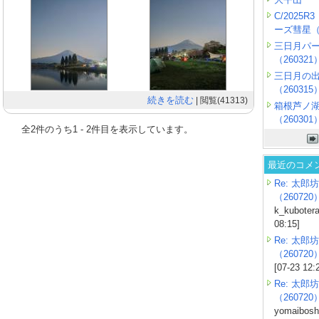
C/2025
ーズ彗星（2
三日月パ
（260321
三日月の
（260315
続きを読む
| 閲覧(41313)
箱根芦ノ
（260301
全
2
件のうち
1
-
2
件目を表示しています。
最近のコメ
Re: 太郎坊
（260720
k_kubotera
08:15]
Re: 太郎坊
（260720
[07-23 12:
Re: 太郎坊
（260720
yomaiboshi