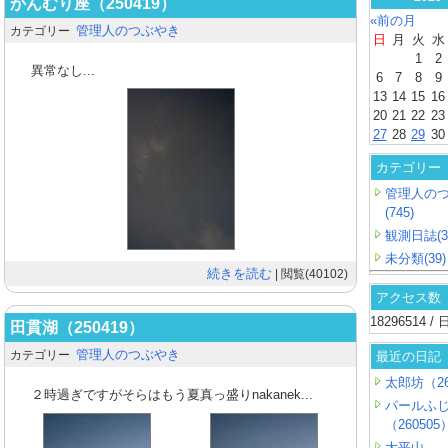
かんむり座（250419）
«前の月
管理人のつぶやき
カテゴリー
日
月
火
水
1
2
異常なし...
6
7
8
9
13
14
15
16
20
21
22
23
27
28
29
30
カテゴリー
管理人の
(745)
観測日誌(3
未分類(39)
続きを読む
| 閲覧(40102)
アクセス数
18296514 
田貫湖（250419）
管理人のつぶやき
カテゴリー
最近の日記
太郎坊（26
２時過ぎですがそらはもう夏真っ盛りnakanek...
パールふ
（260505
大平山