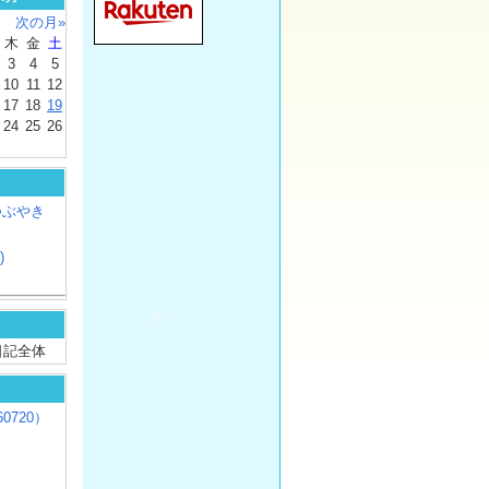
次の月»
木
金
土
3
4
5
10
11
12
17
18
19
24
25
26
つぶやき
)
/ 日記全体
0720）
じ
）