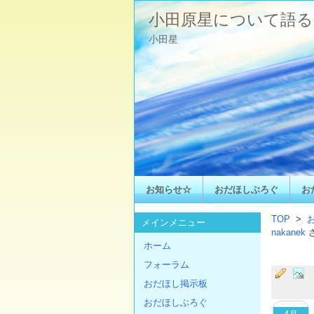
小田原星について語る
小田星
お知らせ☆
おだほしぶろぐ
お
TOP
>
メインメニュー
nakanek
ホーム
フォーラム
おだほし掲示板
おだほしぶろぐ