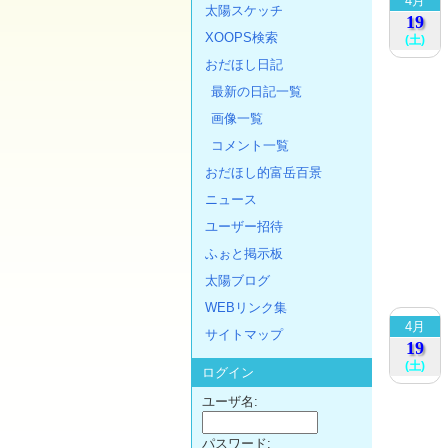
4月
太陽スケッチ
19
XOOPS検索
(土)
おだほし日記
最新の日記一覧
画像一覧
コメント一覧
おだほし的富岳百景
ニュース
ユーザー招待
ふぉと掲示板
太陽ブログ
WEBリンク集
4月
サイトマップ
19
(土)
ログイン
ユーザ名:
パスワード: