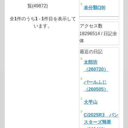
覧(49872)
未分類(39)
全
1
件のうち
1
-
1
件目を表示して
います。
アクセス数
18296514 / 日記全
体
最近の日記
太郎坊
（260720）
パールふじ
（260505）
大平山
C/2025R3 パン
スターズ彗星