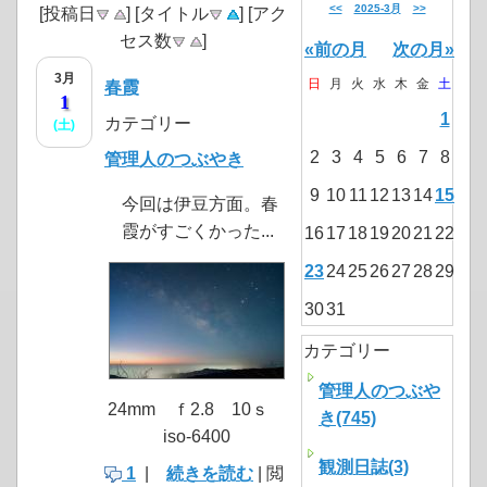
<<
2025-3月
>>
[投稿日
] [タイトル
] [アク
セス数
]
«前の月
次の月»
3月
日
月
火
水
木
金
土
春霞
1
1
カテゴリー
(土)
2
3
4
5
6
7
8
管理人のつぶやき
9
10
11
12
13
14
15
今回は伊豆方面。春
霞がすごくかった...
16
17
18
19
20
21
22
23
24
25
26
27
28
29
30
31
カテゴリー
管理人のつぶや
24mm ｆ2.8 10ｓ
き(745)
iso-6400
観測日誌(3)
1
|
続きを読む
| 閲