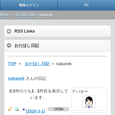
簡単ログイン
PC
Home
>
おだほし日記
> nakanek
RSS Links
おだほし日記
TOP
>
おだほし日記
> nakanek
nakanek
さんの日記
全
1
件のうち
1
-
1
件目を表示して
アバター
います。
[2025-3-1]