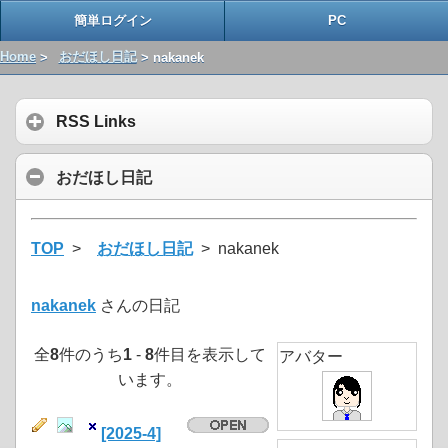
簡単ログイン
PC
Home
>
おだほし日記
> nakanek
RSS Links
おだほし日記
TOP
>
おだほし日記
> nakanek
nakanek
さんの日記
全
8
件のうち
1
-
8
件目を表示して
アバター
います。
[2025-4]