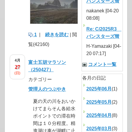
パンスターズ彗
nakanek [04-20
08:08]
Re: C/2025R3
1
|
続きを読む
| 閲
パンスターズ彗
覧(42160)
H-Yamazaki [04-
20 07:17]
4月
富士五胡マラソン
コメント一覧
27
（250427）
(日)
各月の日記
カテゴリー
2025年06月
(1)
管理人のつぶやき
夏の天の川をおいか
2025年05月
(2)
けてまらそん各給水
2025年04月
(8)
ポイントでの滞在時
間は１０分程度。精
2025年03月
(3)
進湖は車が湖畔に止