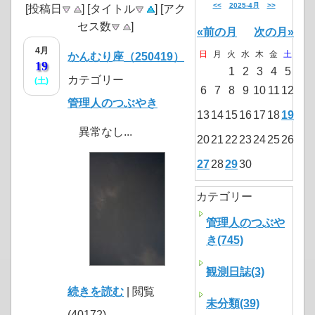
<<
2025-4月
>>
[投稿日
] [タイトル
] [アク
セス数
]
«前の月
次の月»
4月
日
月
火
水
木
金
土
かんむり座（250419）
19
1
2
3
4
5
カテゴリー
(土)
6
7
8
9
10
11
12
管理人のつぶやき
13
14
15
16
17
18
19
異常なし...
20
21
22
23
24
25
26
27
28
29
30
カテゴリー
管理人のつぶや
き(745)
観測日誌(3)
続きを読む
| 閲覧
未分類(39)
(40172)