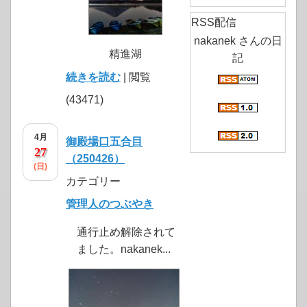
RSS配信
nakanek さんの日
精進湖
記
続きを読む
| 閲覧
(43471)
4月
御殿場口五合目
27
（250426）
(日)
カテゴリー
管理人のつぶやき
通行止め解除されて
ました。nakanek...