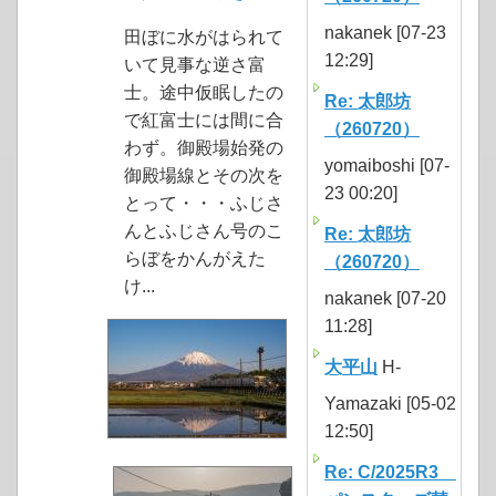
nakanek [07-23
田ぼに水がはられて
12:29]
いて見事な逆さ富
士。途中仮眠したの
Re: 太郎坊
で紅富士には間に合
（260720）
わず。御殿場始発の
yomaiboshi [07-
御殿場線とその次を
23 00:20]
とって・・・ふじさ
んとふじさん号のこ
Re: 太郎坊
らぼをかんがえた
（260720）
け...
nakanek [07-20
11:28]
大平山
H-
Yamazaki [05-02
12:50]
Re: C/2025R3