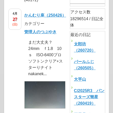
アクセス数
4月
かんむり座（250426）
27
18296514 / 日記全
カテゴリー
(日)
体
管理人のつぶやき
最近の日記
まだ大丈夫？
太郎坊
24mm ｆ1.8 10
（260720）
ｓ ISO-6400プロ
ソフトンクリア+ス
パールふじ
ターりナイト
（260505）
nakanek...
大平山
C/2025R3 パン
スターズ彗星
（260419）