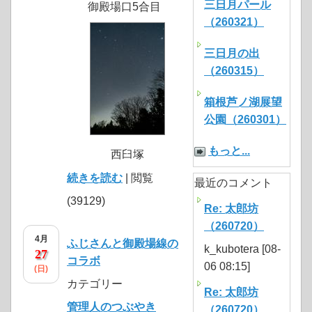
三日月パール
御殿場口5合目
（260321）
三日月の出
（260315）
箱根芦ノ湖展望
公園（260301）
もっと...
西臼塚
続きを読む
| 閲覧
最近のコメント
(39129)
Re: 太郎坊
（260720）
4月
ふじさんと御殿場線の
k_kubotera [08-
27
コラボ
06 08:15]
(日)
カテゴリー
Re: 太郎坊
管理人のつぶやき
（260720）