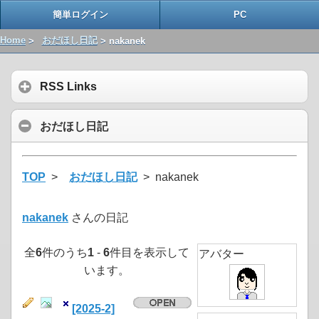
簡単ログイン
PC
Home
>
おだほし日記
> nakanek
RSS Links
おだほし日記
TOP
>
おだほし日記
> nakanek
nakanek
さんの日記
全
6
件のうち
1
-
6
件目を表示して
アバター
います。
[2025-2]