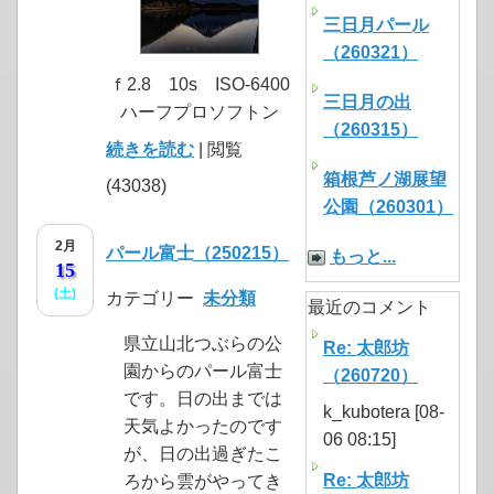
三日月パール
（260321）
ｆ2.8 10s ISO-6400
三日月の出
ハーフプロソフトン
（260315）
続きを読む
| 閲覧
箱根芦ノ湖展望
(43038)
公園（260301）
2月
パール富士（250215）
もっと...
15
(土)
カテゴリー
未分類
最近のコメント
県立山北つぶらの公
Re: 太郎坊
園からのパール富士
（260720）
です。日の出までは
k_kubotera [08-
天気よかったのです
06 08:15]
が、日の出過ぎたこ
Re: 太郎坊
ろから雲がやってき