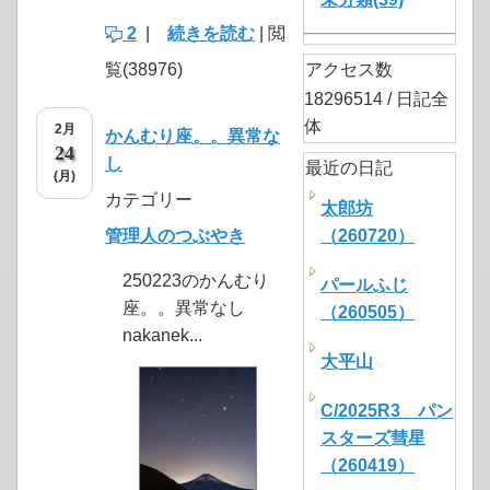
2
|
続きを読む
| 閲
覧(38976)
アクセス数
18296514 / 日記全
体
2月
かんむり座。。異常な
24
し
最近の日記
(月)
カテゴリー
太郎坊
管理人のつぶやき
（260720）
250223のかんむり
パールふじ
座。。異常なし
（260505）
nakanek...
大平山
C/2025R3 パン
スターズ彗星
（260419）