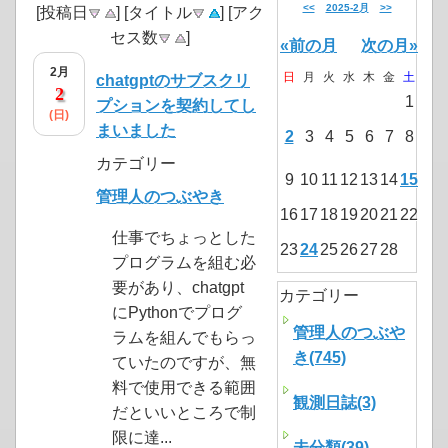
<<
2025-2月
>>
[投稿日
] [タイトル
] [アク
セス数
]
«前の月
次の月»
2月
日
月
火
水
木
金
土
chatgptのサブスクリ
2
1
プションを契約してし
(日)
まいました
2
3
4
5
6
7
8
カテゴリー
9
10
11
12
13
14
15
管理人のつぶやき
16
17
18
19
20
21
22
仕事でちょっとした
23
24
25
26
27
28
プログラムを組む必
要があり、chatgpt
カテゴリー
にPythonでプログ
管理人のつぶや
ラムを組んでもらっ
き(745)
ていたのですが、無
料で使用できる範囲
観測日誌(3)
だといいところで制
限に達...
未分類(39)