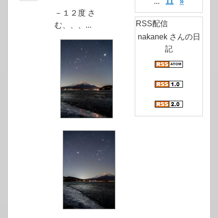
...
11
»
－１２度 さ
RSS配信
む、、、...
nakanek さんの日
記