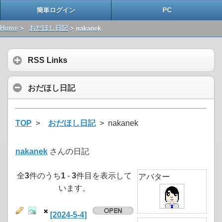
簡単ログイン
PC
Home
>
おだほし日記
> nakanek
RSS Links
おだほし日記
TOP
>
おだほし日記
> nakanek
nakanek
さんの日記
全
3
件のうち
1
-
3
件目を表示して
アバター
います。
[2024-5-4]