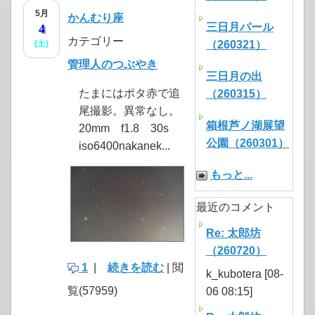
5月
かんむり座
三日月パール
4
カテゴリー
(土)
（260321）
管理人のつぶやき
三日月の出
たまにはポタ赤で追
（260315）
尾撮影。異常なし。
箱根芦ノ湖展望
20mm f1.8 30s
公園（260301）
iso6400nakanek...
もっと...
最近のコメント
Re: 太郎坊
（260720）
1
|
続きを読む
| 閲
k_kubotera [08-
覧(57959)
06 08:15]