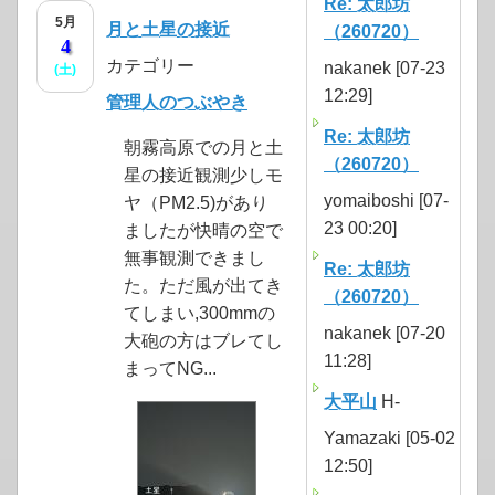
Re: 太郎坊
5月
月と土星の接近
（260720）
4
カテゴリー
nakanek [07-23
(土)
12:29]
管理人のつぶやき
Re: 太郎坊
朝霧高原での月と土
（260720）
星の接近観測少しモ
yomaiboshi [07-
ヤ（PM2.5)があり
23 00:20]
ましたが快晴の空で
無事観測できまし
Re: 太郎坊
た。ただ風が出てき
（260720）
てしまい,300mmの
nakanek [07-20
大砲の方はブレてし
11:28]
まってNG...
大平山
H-
Yamazaki [05-02
12:50]