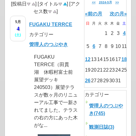
<<
2024-5月
>>
[投稿日
] [タイトル
] [アク
セス数
]
«前の月
次の月»
5月
日
月
火
水
木
金
土
FUGAKU TERRCE
4
1
2
3
4
カテゴリー
(土)
管理人のつぶやき
5
6
7
8
9
10
11
FUGAKU
12
13
14
15
16
17
18
TERRCE（田貫
19
20
21
22
23
24
25
湖 休暇村富士前
展望デッキ
26
27
28
29
30
31
240503）展望テラ
カテゴリー
スが数ヶ月のリニュ
ーアル工事で一新さ
管理人のつぶや
れてました。テラス
き(745)
の右の方にあった木
がな...
観測日誌(3)