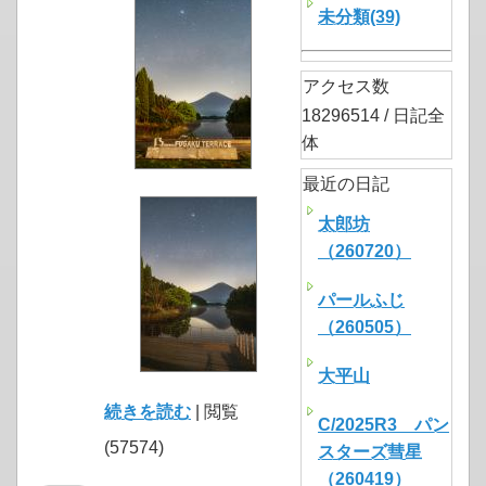
未分類(39)
アクセス数
18296514 / 日記全
体
最近の日記
太郎坊
（260720）
パールふじ
（260505）
大平山
続きを読む
| 閲覧
C/2025R3 パン
(57574)
スターズ彗星
（260419）