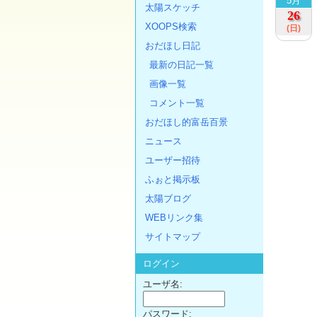
5月
太陽スケッチ
26
XOOPS検索
(日)
おだほし日記
最新の日記一覧
画像一覧
コメント一覧
おだほし的富岳百景
ニュース
ユーザー招待
ふぉと掲示板
太陽ブログ
WEBリンク集
サイトマップ
ログイン
ユーザ名:
パスワード: