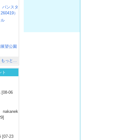
R3 パンスタ
60419）
ール
）
出
）
湖展望公園
）
もっと...
ント
）
 [08-06
）
nakanek
29]
）
 [07-23