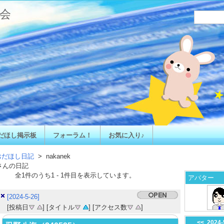
会
だほし掲示板
フォーラム！
お気に入り♪
おだほし日記
> nakanek
さんの日記
全
1
件のうち
1
-
1
件目を表示しています。
アバター
[2024-5-26]
[投稿日
] [タイトル
] [アクセス数
]
<<
2024