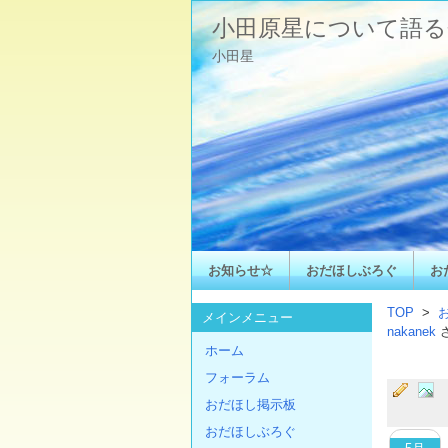
小田原星について語る
小田星
お知らせ☆
おだほしぶろぐ
お
TOP
>
メインメニュー
nakanek
ホーム
フォーラム
おだほし掲示板
おだほしぶろぐ