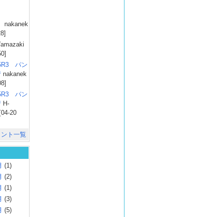
）
nakanek
28]
amazaki
50]
025R3 パン
彗
nakanek
08]
025R3 パン
彗
H-
[04-20
メント一覧
月
(1)
月
(2)
月
(1)
月
(3)
月
(5)