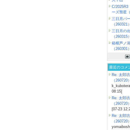
C/2025
ーズ彗星（2
三日月パ
（260321
三日月の
（260315
箱根芦ノ
（260301
最近のコメ
Re: 太郎坊
（260720
k_kubotera
08:15]
Re: 太郎坊
（260720
[07-23 12:
Re: 太郎坊
（260720
yomaiboshi